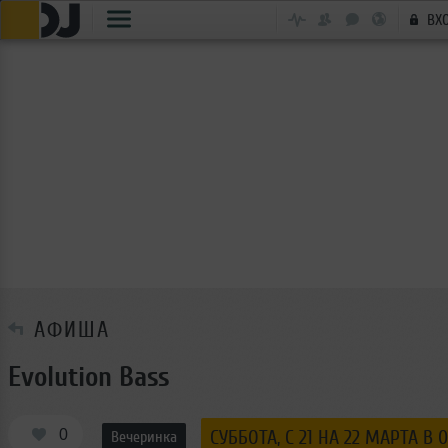
ВХ
АФИША
Evolution Bass
0
СУББОТА, C 21 НА 22 МАРТА В 
Вечеринка