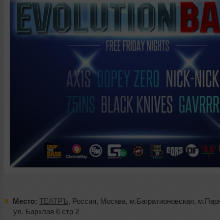
Место:
ТЕАТРЪ
,
Россия
,
Москва
,
м.Багратионовская
,
м.Пар
ул. Барклая 6 стр 2