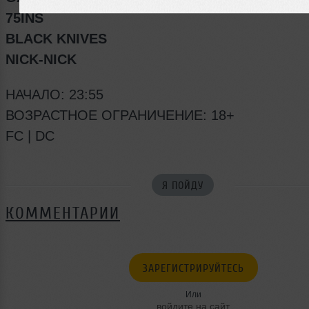
75INS
BLACK KNIVES
NICK-NICK
НАЧАЛО: 23:55
ВОЗРАСТНОЕ ОГРАНИЧЕНИЕ: 18+
FC | DC
Я ПОЙДУ
КОММЕНТАРИИ
ЗАРЕГИСТРИРУЙТЕСЬ
Или
войдите на сайт