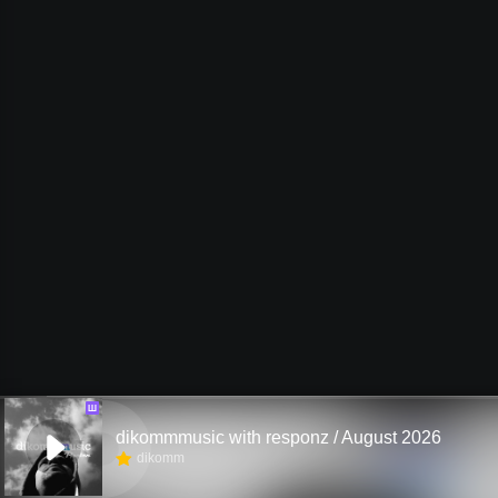
Ш
dikommmusic with responz / August 2026
dikomm