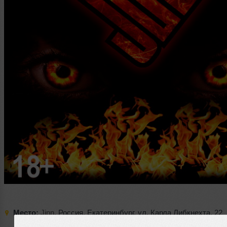
Место:
Jinn
,
Россия
,
Екатеринбург
,
ул. Карла Либкнехта
,
22