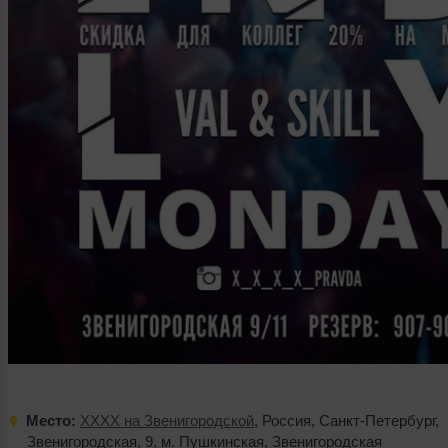
Место:
XXXX на Звенигородской
,
Россия
,
Санкт-Петербург
,
Звенигородская
,
9
,
м. Пушкинская
,
Звенигородская