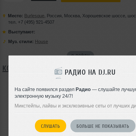
Место:
Burlesque
,
Россия
,
Москва
,
Хорошевское шоссе
,
шос
тел. +7 (495) 921-4507
Выступают:
Муз. стили:
House
Я ПОЙДУ
КОММЕНТАРИИ
РАДИО НА DJ.RU
На сайте появился раздел
Радио
— слушайте лучшу
ЗАРЕГИСТРИРУЙТЕСЬ
электронную музыку 24/7!
Или
Микстейпы, лайвы и эксклюзивные сеты от лучших д
войдите на сайт
чтобы оставить комментарий
СЛУШАТЬ
БОЛЬШЕ НЕ ПОКАЗЫВАТЬ