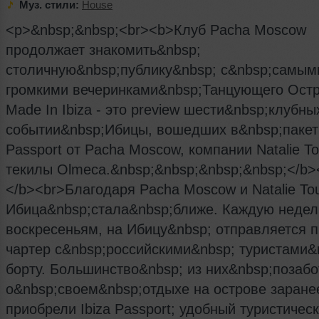
Муз. стили:
House
<p>&nbsp;&nbsp;<br><b>Клуб Pacha Moscow
продолжает знакомить&nbsp;
столичную&nbsp;публику&nbsp; с&nbsp;самым
громкими вечеринками&nbsp;Танцующего Остр
Made In Ibiza - это preview шести&nbsp;клубны
событии&nbsp;Ибицы, вошедших в&nbsp;пакет 
Passport от Pacha Moscow, компании Natalie To
текилы Olmeca.&nbsp;&nbsp;&nbsp;&nbsp;</b>
</b><br>Благодаря Pacha Moscow и Natalie To
Ибица&nbsp;стала&nbsp;ближе. Каждую недел
воскресеньям, на Ибицу&nbsp; отправляется 
чартер с&nbsp;российскими&nbsp; туристами&
борту. Большинство&nbsp; из них&nbsp;позаб
о&nbsp;своем&nbsp;отдыхе на острове заране
приобрели Ibiza Passport; удобный туристичес