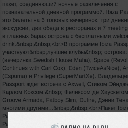
пакет, соединяющий ночные развлечения с
познавательной дневной программой. Ibiza Pas
это билеты на 6 топовых вечеринок, три днев
экскурсии, два обеда в ресторанах и 7 meeting
в главных барах острова с бесплатными welc
drink.&nbsp;&nbsp;<br>В программе Ibiza Passp
участвуют&nbsp;лучшие клубы&nbsp; острова:
(вечеринка Swedish House Mafia), Space (Revol
Continues with Carl Cox), Eden (TwiceAsNice), 
(Espuma) и Privilege (SuperMartXe). Владельцев
Passport ждет встреча с Axwell, Стивом Эйндж
Карлом Коксом,&nbsp; Феликсом де Хаускетом
Groove Armada, Fatboy Slim, Dufire, Дэнни Тен
многими другими...&nbsp;&nbsp;<br>Пакет Ibiz
Passport всегда можно&nbsp;купить в&nbsp;кл
Pacha Moscow и в офисах компании Natalie Tou
РАДИО НА DJ.RU