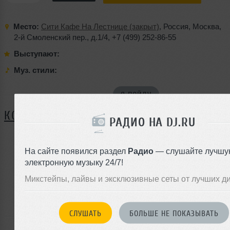
Место:
Сити Кафе На Лестнице (закрыт)
,
Россия
,
Москва
,
2-й Смоленский пер.
,
д.1/4
,
+7 (499) 252-86-55
Выступают:
Муз. стили:
Я ПОЙДУ
КОММЕНТАРИИ
РАДИО НА DJ.RU
На сайте появился раздел
Радио
— слушайте лучшу
ЗАРЕГИСТРИРУЙТЕСЬ
электронную музыку 24/7!
Или
Микстейпы, лайвы и эксклюзивные сеты от лучших д
войдите на сайт
чтобы оставить комментарий
СЛУШАТЬ
БОЛЬШЕ НЕ ПОКАЗЫВАТЬ