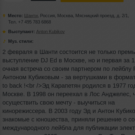
Место:
Шанти
,
Россия
,
Москва
,
Мясницкий проезд
,
д. 2/1
,
Тел. +7 495 783 6868
Выступают:
Anton Kubikov
Муз. стили:
2 февраля в Шанти состоится не только прем
выступление DJ Ed в Москве, но и первая за 1
очная встреча со своим партнером по лейблу 
Антоном Кубиковым - за вертушками в формат
to back !<br />Эд Карапетян родился в 1977 го
Москве. В 1998 он переехал в Лос Анджелес, 
осуществить свою мечту - выучиться на
кинорежиссера. В 2003 году Эд и Антон Кубико
знакомые с юношества, приняли решение о с
международного лейбла для публикации элек