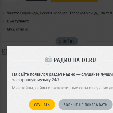
Место:
Пирамида
,
Россия
,
Москва
,
Тверская улица
,
18а тел
Выступают:
Муз. стили:
Я ПОЙДУ
КОММЕНТАРИИ
РАДИО НА DJ.RU
ЗАРЕГИСТРИРУЙТЕСЬ
На сайте появился раздел
Радио
— слушайте лучшу
электронную музыку 24/7!
Или
войдите на сайт
Микстейпы, лайвы и эксклюзивные сеты от лучших д
чтобы оставить комментарий
СЛУШАТЬ
БОЛЬШЕ НЕ ПОКАЗЫВАТЬ