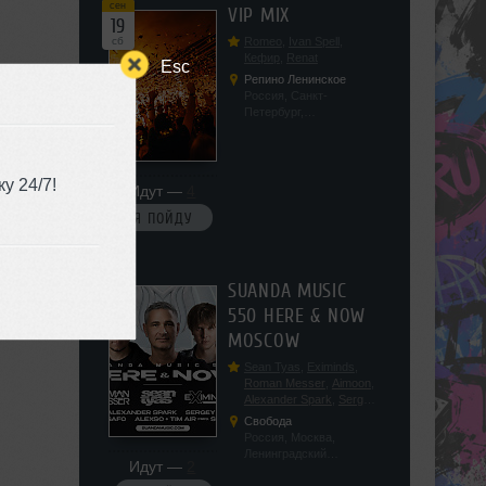
сен
VIP MIX
19
сб
Romeo
,
Ivan Spell
,
Кефир
,
Renat
Esc
Репино Ленинское
Россия, Санкт-
Петербург,
Ленинградская обл, п.
Ленинское, ул.
Советская 171
у 24/7!
Идут —
4
Я ПОЙДУ
сен
SUANDA MUSIC
19
550 HERE & NOW
сб
MOSCOW
Sean Tyas
,
Eximinds
,
Roman Messer
,
Aimoon
,
Alexander Spark
,
Sergey
Salekhov
,
Georgio Safo
,
Свобода
AlexSo
,
Tim Air
Россия, Москва,
Ленинградский
Идут —
2
проспект, 47с19