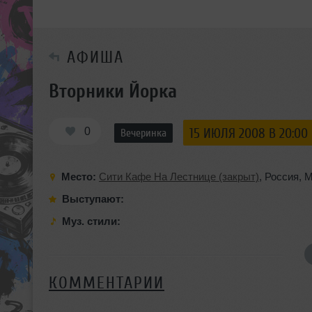
АФИША
Вторники Йорка
0
15 ИЮЛЯ 2008 В 20:00
Вечеринка
Место:
Сити Кафе На Лестнице (закрыт)
,
Россия
,
М
Выступают:
Муз. стили:
КОММЕНТАРИИ