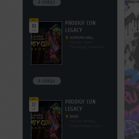
Я ПОЙДУ
окт
PRODIGY CON
10
LEGACY
сб
AURORA HALL
Россия, Санкт-
Петербург, Пироговская
наб, 5/2
Я ПОЙДУ
окт
PRODIGY CON
17
LEGACY
сб
BASE
Россия, Москва,
Орджоникидзе, 11с1