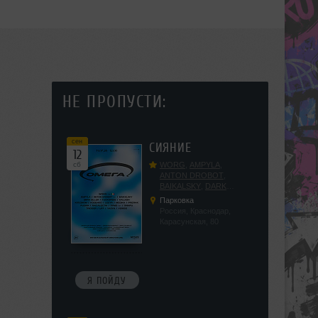
НЕ ПРОПУСТИ:
сен
СИЯНИЕ
12
сб
WORG
,
AMPYLA
,
ANTON DROBOT
,
BAIKALSKY
,
DARK
DILLER
,
FUCKOPSSS
,
Парковка
KALUGIN
,
KITEGNOM
,
Россия, Краснодар,
KODENKO
,
LEEYA
,
Карасунская, 80
MEDIKA
,
PRIZRAK
,
PUSHIN
,
RAS ALGETHI
,
RPMD
,
SHINPU
,
TRIGGER
,
UFF
,
YASYA
,
VERIGO
Я ПОЙДУ