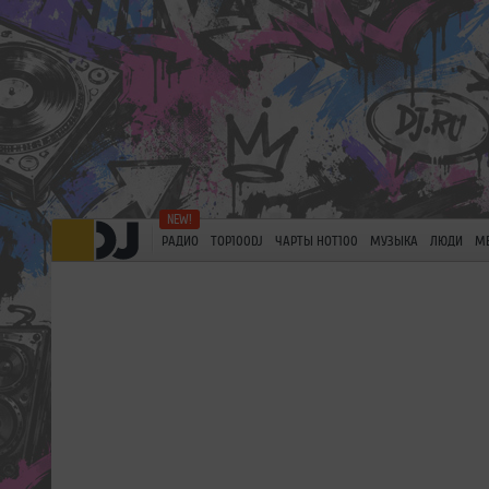
РАДИО
TOP100DJ
ЧАРТЫ HOT100
МУЗЫКА
ЛЮДИ
М