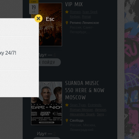
сен
VIP MIX
19
сб
Romeo
,
Ivan Spell
,
Кефир
,
Renat
Esc
Репино Ленинское
Россия, Санкт-
Петербург,
Ленинградская обл, п.
Ленинское, ул.
Советская 171
у 24/7!
Идут —
4
Я ПОЙДУ
сен
SUANDA MUSIC
19
550 HERE & NOW
сб
MOSCOW
Sean Tyas
,
Eximinds
,
Roman Messer
,
Aimoon
,
Alexander Spark
,
Sergey
Salekhov
,
Georgio Safo
,
Свобода
AlexSo
,
Tim Air
Россия, Москва,
Ленинградский
Идут —
2
проспект, 47с19