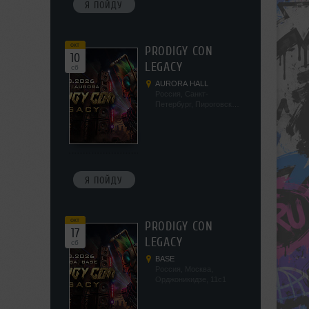
Я ПОЙДУ
окт
PRODIGY CON
10
LEGACY
сб
AURORA HALL
Россия, Санкт-
Петербург, Пироговская
наб, 5/2
Я ПОЙДУ
окт
PRODIGY CON
17
LEGACY
сб
BASE
Россия, Москва,
Орджоникидзе, 11с1