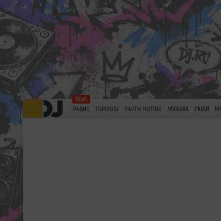
РАДИО
TOP100DJ
ЧАРТЫ HOT100
МУЗЫКА
ЛЮДИ
М