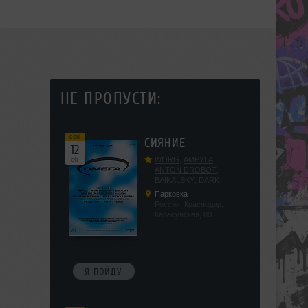
НЕ ПРОПУСТИ:
сен
СИЯНИЕ
12
сб
WORG
,
AMPYLA
,
ANTON DROBOT
,
BAIKALSKY
,
DARK
DILLER
,
FUCKOPSSS
,
Парковка
KALUGIN
,
KITEGNOM
,
Россия, Краснодар,
KODENKO
,
LEEYA
,
Карасунская, 80
MEDIKA
,
PRIZRAK
,
PUSHIN
,
RAS ALGETHI
,
RPMD
,
SHINPU
,
TRIGGER
,
UFF
,
YASYA
,
VERIGO
Я ПОЙДУ