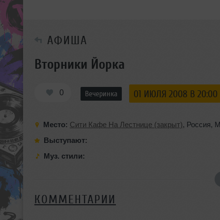
АФИША
Вторники Йорка
0
01 ИЮЛЯ 2008 В 20:00
Вечеринка
Место:
Сити Кафе На Лестнице (закрыт)
,
Россия
,
М
Выступают:
Муз. стили:
КОММЕНТАРИИ