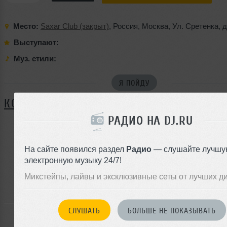
Место:
Saxar Club (закрыт)
,
Россия
,
Москва
,
Ул. Сретенка
,
д
Выступают:
Муз. стили:
Я ПОЙДУ
КОММЕНТАРИИ
РАДИО НА DJ.RU
ЗАРЕГИСТРИРУЙТЕСЬ
На сайте появился раздел
Радио
— слушайте лучшу
электронную музыку 24/7!
Или
войдите на сайт
Микстейпы, лайвы и эксклюзивные сеты от лучших д
чтобы оставить комментарий
СЛУШАТЬ
БОЛЬШЕ НЕ ПОКАЗЫВАТЬ