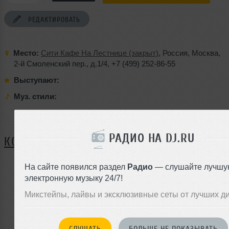
РЕДАКТИРОВАТЬ
Место:
Сити Кафе На Лестнице (закрыт)
,
Россия
,
Москва
,
2-й Смоленский пер.
,
д.1/4
,
+7 (499) 252-86-55
Выступают:
Муз. стили:
Я ПОЙДУ
РАДИО НА DJ.RU
КОММЕНТАРИИ
На сайте появился раздел
Радио
— слушайте лучшу
электронную музыку 24/7!
ЗАРЕГИСТРИРУЙТЕСЬ
Микстейпы, лайвы и эксклюзивные сеты от лучших д
Или
войдите на сайт
чтобы оставить комментарий
СЛУШАТЬ
БОЛЬШЕ НЕ ПОКАЗЫВАТЬ