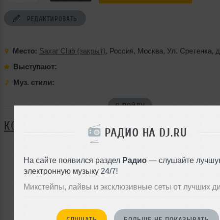
РЕДАКТИРОВАТЬ
Место:
Saxar Club (закрыт)
,
Россия
,
Москва
,
Ул. Сретенка
,
д
Выступают:
Муз. стили:
Я ПОЙДУ
КОММЕНТАРИИ
РАДИО НА DJ.RU
На сайте появился раздел
Радио
— слушайте лучшу
ЗАРЕГИСТРИРУЙТЕСЬ
электронную музыку 24/7!
Или
Микстейпы, лайвы и эксклюзивные сеты от лучших д
войдите на сайт
чтобы оставить комментарий
СЛУШАТЬ
БОЛЬШЕ НЕ ПОКАЗЫВАТЬ