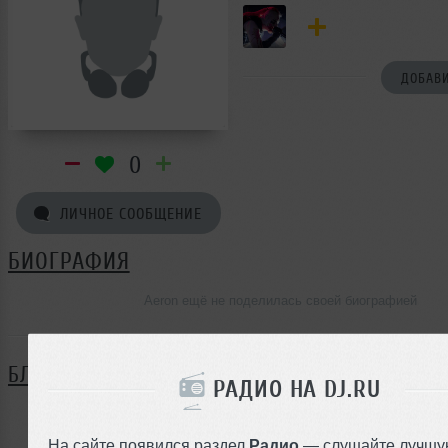
ДОБАВИ
0
ЛИЧНОЕ СООБЩЕНИЕ
БИОГРАФИЯ
Aeron ещё не поделилась своей биографией
БЛОГ
РАДИО НА DJ.RU
Нет записей в блоге
На сайте появился раздел
Радио
— слушайте лучшу