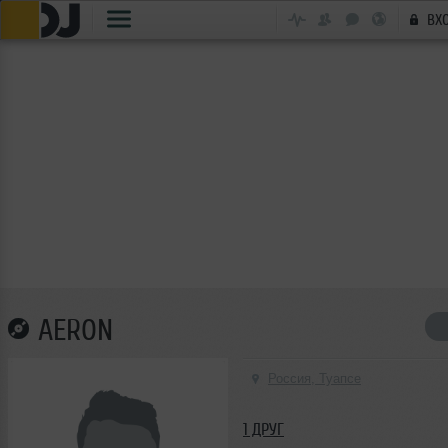
ВХ
AERON
Россия, Туапсе
1 ДРУГ