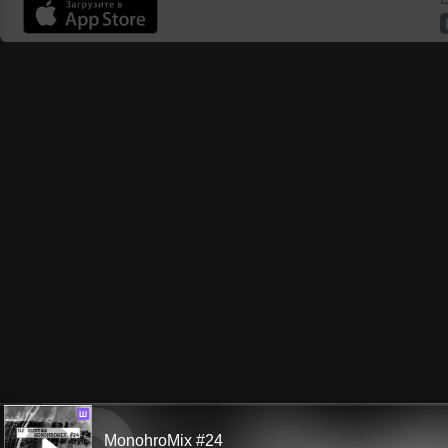
Ш
MonohroMix #24