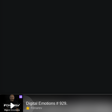
Ш
Digital Emotions # 929.
Fonarev