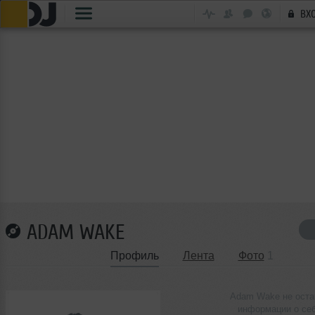
ВХ
ADAM WAKE
Профиль
Лента
Фото
1
Adam Wake не оста
информации о се