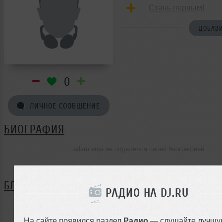
Стань первым!
ДОБАВИ
0
ЛИЧНОЕ СООБЩЕНИЕ
БИОГРАФИЯ
adam ещё не поделился своей биографией
БЛОГ
РАДИО НА DJ.RU
Нет записей в блоге
На сайте появился раздел
Радио
— слушайте лучшу