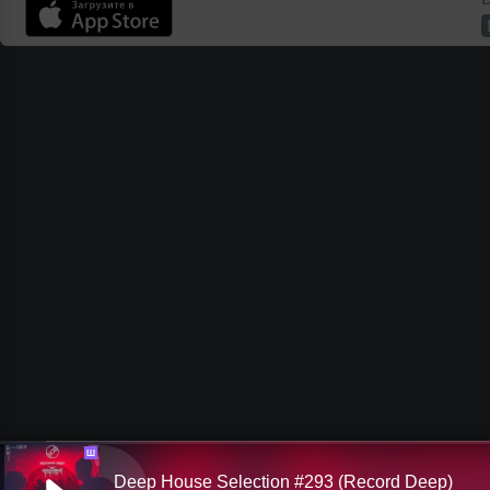
Ш
Deep House Selection #293 (Record Deep)