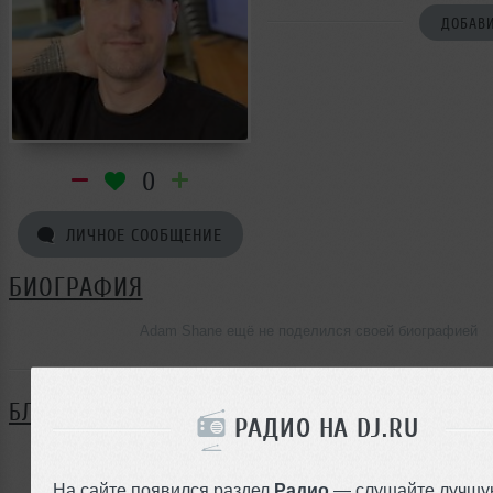
ДОБАВИ
0
ЛИЧНОЕ СООБЩЕНИЕ
БИОГРАФИЯ
Adam Shane ещё не поделился своей биографией
БЛОГ
РАДИО НА DJ.RU
Нет записей в блоге
На сайте появился раздел
Радио
— слушайте лучшу