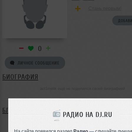
Стань первым!
ДОБАВИ
0
ЛИЧНОЕ СООБЩЕНИЕ
БИОГРАФИЯ
act1melik ещё не поделился своей биографией
БЛОГ
РАДИО НА DJ.RU
Нет записей в блоге
На сайте появился раздел
Радио
— слушайте лучшу