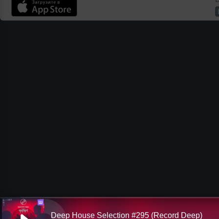
Ш
Deep House Selection #295 (Record Deep)