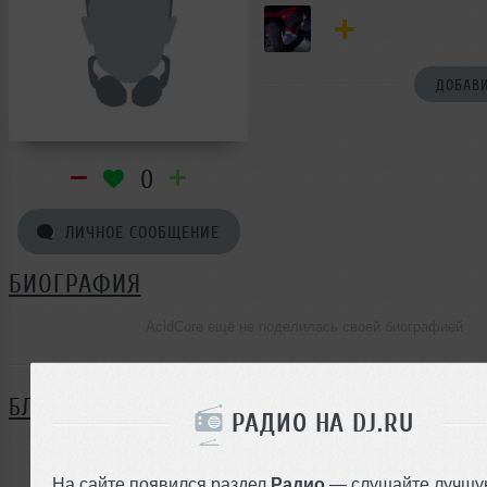
ДОБАВИ
0
ЛИЧНОЕ СООБЩЕНИЕ
БИОГРАФИЯ
AcidCore ещё не поделилась своей биографией
БЛОГ
РАДИО НА DJ.RU
Нет записей в блоге
На сайте появился раздел
Радио
— слушайте лучшу