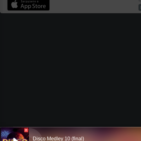
П
Disco Medley 10 (final)