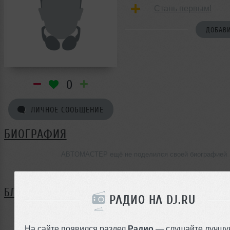
Стань первым!
ДОБАВИ
0
ЛИЧНОЕ СООБЩЕНИЕ
БИОГРАФИЯ
ABTOMACTEP ещё не поделился своей биографией
БЛОГ
РАДИО НА DJ.RU
Нет записей в блоге
На сайте появился раздел
Радио
— слушайте лучшу