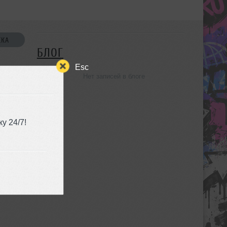
СКА
БЛОГ
Esc
Нет записей в блоге
УЗЬЯ
у 24/7!