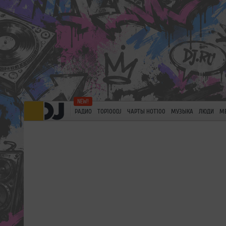
РАДИО
TOP100DJ
ЧАРТЫ HOT100
МУЗЫКА
ЛЮДИ
М