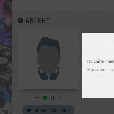
АБСЕНТ
Россия, Санк
На сайте поя
Микстейпы, л
0
ЛИЧНОЕ СООБЩЕНИЕ