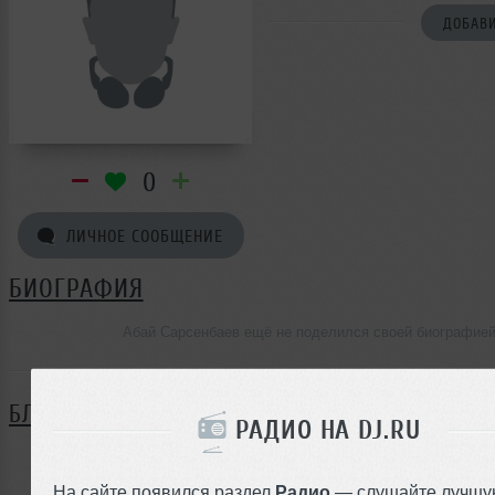
ДОБАВИ
0
ЛИЧНОЕ СООБЩЕНИЕ
БИОГРАФИЯ
Абай Сарсенбаев ещё не поделился своей биографие
БЛОГ
РАДИО НА DJ.RU
Нет записей в блоге
На сайте появился раздел
Радио
— слушайте лучшу