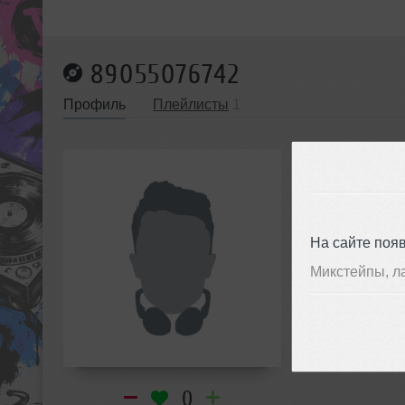
89055076742
Профиль
Плейлисты
1
89055
инф
На сайте поя
Микстейпы, л
0