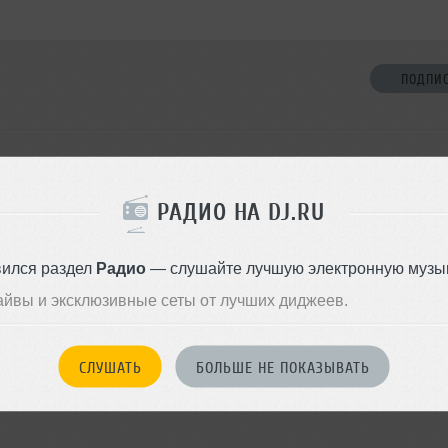
ПОДПИ
НЕТ ДРУЗЕЙ
076742 не оставил
ормации о себе
РАДИО НА DJ.RU
Стань первым!
вился раздел
Радио
— слушайте лучшую электронную музык
ДОБАВИТЬ В ДР
айвы и эксклюзивные сеты от лучших диджеев.
СЛУШАТЬ
БОЛЬШЕ НЕ ПОКАЗЫВАТЬ