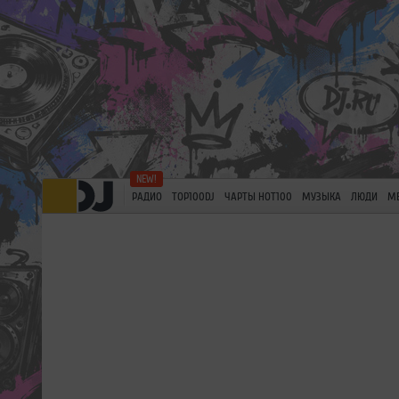
РАДИО
TOP100DJ
ЧАРТЫ HOT100
МУЗЫКА
ЛЮДИ
М