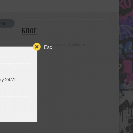
СКА
БЛОГ
Нет записей в блоге
Esc
у 24/7!
УЗЬЯ