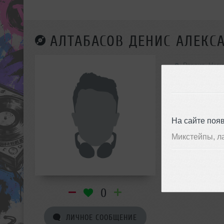
АЛТАБАСОВ ДЕНИС АЛЕКС
Россия, Нори
Electro
На сайте поя
Микстейпы, л
0
ЛИЧНОЕ СООБЩЕНИЕ