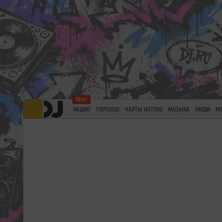
РАДИО
TOP100DJ
ЧАРТЫ HOT100
МУЗЫКА
ЛЮДИ
М