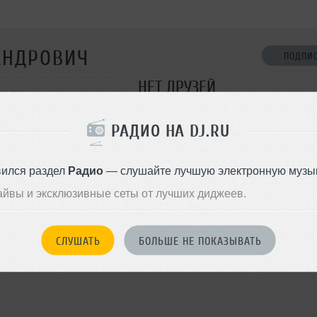
АНДРОВИЧ
ПОДПИ
НЕТ ДРУЗЕЙ
льск
Стань первым!
РАДИО НА DJ.RU
ДОБАВИТЬ В ДР
вился раздел
Радио
— слушайте лучшую электронную музык
айвы и эксклюзивные сеты от лучших диджеев.
СЛУШАТЬ
БОЛЬШЕ НЕ ПОКАЗЫВАТЬ