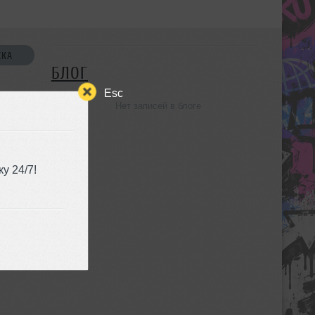
СКА
БЛОГ
Esc
Нет записей в блоге
УЗЬЯ
у 24/7!