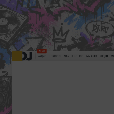
РАДИО
TOP100DJ
ЧАРТЫ HOT100
МУЗЫКА
ЛЮДИ
М