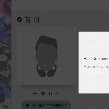
黃明
На сайте поя
Микстейпы, л
0
ЛИЧНОЕ СООБЩЕНИЕ