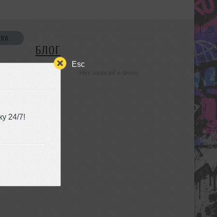
СКА
БЛОГ
Esc
Нет записей в блоге
УЗЬЯ
у 24/7!