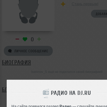
Стань первым!
ДОБАВИ
0
ЛИЧНОЕ СООБЩЕНИЕ
БИОГРАФИЯ
butrimov_S ещё не поделился своей биографией
БЛОГ
РАДИО НА DJ.RU
Нет записей в блоге
На сайте появился раздел
Радио
— слушайте лучшу