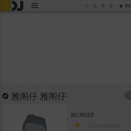
ВХ
雅阁仔 雅阁仔
НЕТ ДРУЗЕЙ
Стань первым!