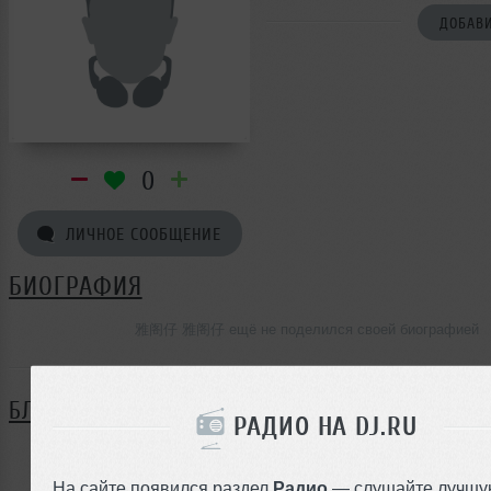
ДОБАВИ
0
ЛИЧНОЕ СООБЩЕНИЕ
БИОГРАФИЯ
雅阁仔 雅阁仔 ещё не поделился своей биографией
БЛОГ
РАДИО НА DJ.RU
Нет записей в блоге
На сайте появился раздел
Радио
— слушайте лучшу