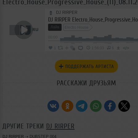
Electro_House_Progressive_House_(11)_08.11.2
DJ RIRPER
Лайв
Electro House
00:00
</>
1
1:56:03
6
ПОДДЕРЖАТЬ АРТИСТА
РАССКАЖИ ДРУЗЬЯМ
ДРУГИЕ ТРЕКИ
DJ RIRPER
DJ RIRPER
➝
DUBSTEP 004