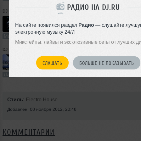
РАДИО НА DJ.RU
DJ RIRPER
➝
DJ RIRPER - DUBSTEP 001
На сайте появился раздел
Радио
— слушайте лучшу
46:44
70 раз
5
64 MB, 192
электронную музыку 24/7!
Микс
В плейлист
Микстейпы, лайвы и эксклюзивные сеты от лучших д
DJ RIRPER
➝
DJ RIRPER - Mini Set 5
СЛУШАТЬ
БОЛЬШЕ НЕ ПОКАЗЫВАТЬ
29:58
141 раз
0
41 MB, 192
Лайв
В плейлист
08
Стиль:
Electro House
Добавлен: 08 ноября 2012, 20:48
КОММЕНТАРИИ