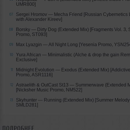
UMR800]
Sergei Hromov — Mecha Friend [Russian Cybernetics 
07
with Alexander Kireev]
Borsky — Dirty Dog (Extended Mix) [Fragments Vol. 3, 
08
Promo, ST093]
Max Lyazgin — All Night Long [Yesenia Promo, YSN25
09
Yura African — Minimalistic (Alche & drop the gain Rem
10
Exclusive]
Midnight Evolution — Exodus (Extended Mix) [Addicti
11
Promo, ASR1116]
Astraelith & OutCast St13 — Summerwave (Extended M
12
[Nicksher Music Promo, NM522]
Skyhunter — Running (Extended Mix) [Summer Melody
13
SMLD281]
ПОДРОБНЕЕ