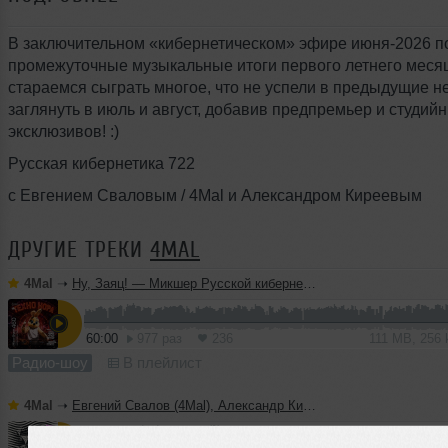
В заключительном «кибернетическом» эфире июня-2026 
промежуточные музыкальные итоги первого летнего меся
стараемся сыграть многое, что не успели в предыдущие не
заглянуть в июль и август, добавив предпремьер и студий
эксклюзивов! :)
Русская кибернетика 722
с Евгением Сваловым / 4Mal и Александром Киреевым
ДРУГИЕ ТРЕКИ
4MAL
4Mal
➝
Ну, Заяц! — Микшер Русской кибернетики 460 с Евгением Сваловым (4Mal) и Александром Киреевым (22.07.2026)
60:00
977 раз
236
111 MB, 256
Радио-шоу
В плейлист
4Mal
➝
Евгений Свалов (4Mal), Александр Киреев — Русская кибернетика 725 (22.07.2026)