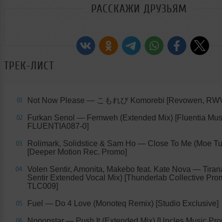
РАССКАЖИ ДРУЗЬЯМ
ТРЕК-ЛИСТ
Not Now Please — こもれび Komorebi [Revowen, RW
01
Furkan Senol — Fernweh (Extended Mix) [Fluentia Mus
02
FLUENTIA087-0]
Rolimark, Solidstice & Sam Ho — Close To Me (Moe Tu
03
[Deeper Motion Rec. Promo]
Volen Sentir, Amonita, Makebo feat. Kate Nova — Tiran
04
Sentir Extended Vocal Mix) [Thunderlab Collective Pro
TLC009]
Fuel — Do 4 Love (Monoteq Remix) [Studio Exclusive]
05
Nopopstar — Push It (Extended Mix) [Uncles Music Pr
06