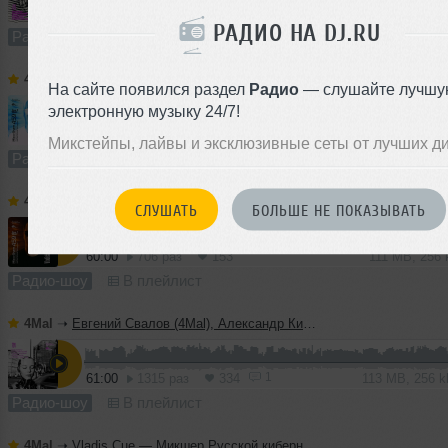
60:00
578 раз
154
111 MB, 256
РАДИО НА DJ.RU
Радио-шоу
В плейлист (в 1 плейлисте)
4Mal
➝
Vladislav Romodan pres. Vlad Positive — Микшер Русской кибернетики 459, Part 2, с Евгением Сваловым (4Mal) и Александром Киреевым (15.07.2026)
На сайте появился раздел
Радио
— слушайте лучшу
электронную музыку 24/7!
10:26
1223 раза
287
19 MB, 256 
Микстейпы, лайвы и эксклюзивные сеты от лучших д
Радио-шоу
В плейлист
4Mal
➝
Vladislav Romodan pres. Vlad Positive — Микшер Русской кибернетики 459, Part 1, с Евгением Сваловым (4Mal) и Александром Киреевым (15.07.2026)
СЛУШАТЬ
БОЛЬШЕ НЕ ПОКАЗЫВАТЬ
60:00
706 раз
153
111 MB, 256
Радио-шоу
В плейлист
4Mal
➝
Евгений Свалов (4Mal), Александр Киреев — Русская кибернетика 724 (08.07.2026)
1
61:00
1315 раз
334
113 MB, 256 
Радио-шоу
В плейлист
4Mal
➝
Vladis Cue — Микшер Русской кибернетики 458 с Евгением Сваловым (4Mal) и Александром Киреевым (08.07.2026)