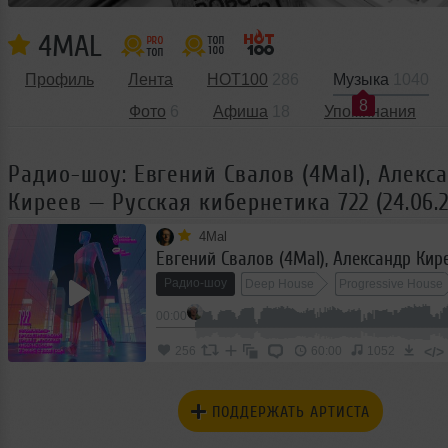
4MAL
Профиль
Лента
HOT100
286
Музыка
1040
8
Фото
6
Афиша
18
Упоминания
Радио-шоу: Евгений Свалов (4Mal), Алекс
Киреев — Русская кибернетика 722 (24.06.
4Mal
Радио-шоу
Deep House
Progressive House
00:00
Organic House
</>
256
60:00
1052
ПОДДЕРЖАТЬ АРТИСТА