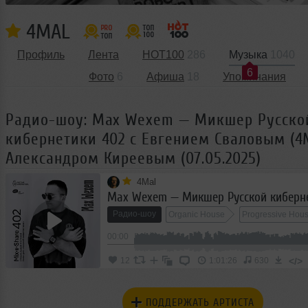
4MAL
Профиль
Лента
HOT100
286
Музыка
1040
6
Фото
6
Афиша
18
Упоминания
Радио-шоу: Max Wexem — Микшер Русско
кибернетики 402 с Евгением Сваловым (4
Александром Киреевым (07.05.2025)
4Mal
Радио-шоу
Organic House
Progressive Hou
00:00
</>
12
1:01:26
630
ПОДДЕРЖАТЬ АРТИСТА