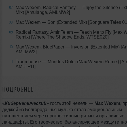
Max Wexem, Radical Fantasy — Enjoy the Silence (Ex
07
Mix) [Amulanga, AMLMW2]
Max Wexem — Son (Extended Mix) [Songuara Tales 01
08
Radical Fantasy, Amir Telem — Teach Me to Fly (Max
09
Remix) [Where The Shadow Ends, WTSE020]
Max Wexem, BluePaper — Inversion (Extented Mix) [A
10
AMLMW2]
Traumhouse — Mundus Dolor (Max Wexem Remix) [Am
11
AMLTRH]
ПОДРОБНЕЕ
«
Кибернетический
» гость этой недели —
Max Wexem
, п
диджей из Белгорода, чья музыка стала эмоциональным
путешествием через прогрессивные ритмы и органичные 
ландшафты. Его творчество, балансирующее между гипн