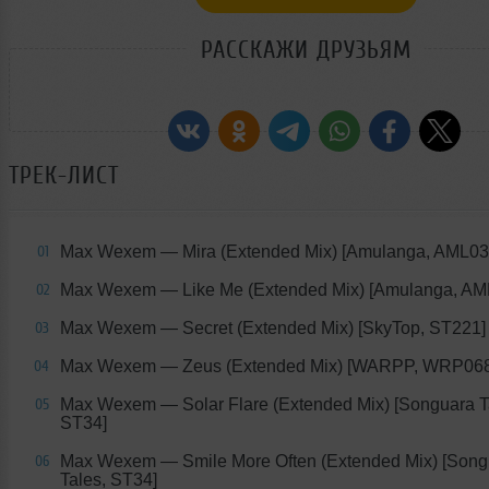
РАССКАЖИ ДРУЗЬЯМ
ТРЕК-ЛИСТ
Max Wexem — Mira (Extended Mix) [Amulanga, AML03
01
Max Wexem — Like Me (Extended Mix) [Amulanga, A
02
Max Wexem — Secret (Extended Mix) [SkyTop, ST221]
03
Max Wexem — Zeus (Extended Mix) [WARPP, WRP068
04
Max Wexem — Solar Flare (Extended Mix) [Songuara T
05
ST34]
Max Wexem — Smile More Often (Extended Mix) [Song
06
Tales, ST34]