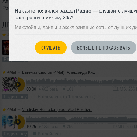
Автор гостевого микса:
Max Wexem
/
Максим Михайлов
(
Россия)
На сайте появился раздел
Радио
— слушайте лучшу
электронную музыку 24/7!
ДРУГИЕ ТРЕКИ
4MAL
Микстейпы, лайвы и эксклюзивные сеты от лучших д
4Mal
➝
Ну, Заяц! — Микшер Русской кибернетики 460 с Евгением Сваловым (4Mal) и Александром Киреевым (22.07.2026)
СЛУШАТЬ
БОЛЬШЕ НЕ ПОКАЗЫВАТЬ
60:00
1025 раз
246
111 MB, 256
Радио-шоу
В плейлист
4Mal
➝
Евгений Свалов (4Mal), Александр Киреев — Русская кибернетика 725 (22.07.2026)
60:00
602 раза
161
111 MB, 256
Радио-шоу
В плейлист (в 1 плейлисте)
4Mal
➝
Vladislav Romodan pres. Vlad Positive — Микшер Русской кибернетики 459, Part 2, с Евгением Сваловым (4Mal) и Александром Киреевым (15.07.2026)
10:26
1235 раз
290
19 MB, 256 
Радио-шоу
В плейлист