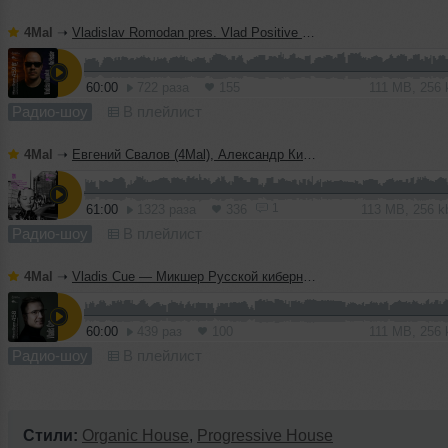
4Mal
➝
Vladislav Romodan pres. Vlad Positive — Микшер Русской кибернетики 459, Part 1, с Евгением Сваловым (4Mal) и Александром Киреевым (15.07.2026)
60:00
722 раза
155
111 MB, 256
Радио-шоу
В плейлист
4Mal
➝
Евгений Свалов (4Mal), Александр Киреев — Русская кибернетика 724 (08.07.2026)
1
61:00
1323 раза
336
113 MB, 256 
Радио-шоу
В плейлист
4Mal
➝
Vladis Cue — Микшер Русской кибернетики 458 с Евгением Сваловым (4Mal) и Александром Киреевым (08.07.2026)
60:00
439 раз
100
111 MB, 256
Радио-шоу
В плейлист
Стили:
Organic House
,
Progressive House