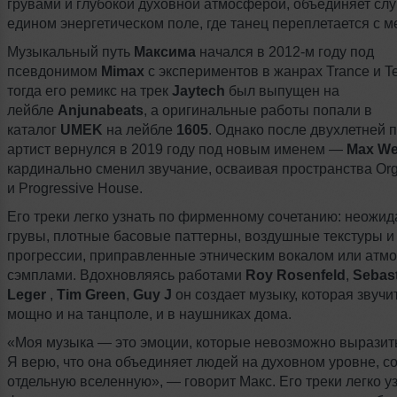
грувами и глубокой духовной атмосферой, объединяет сл
едином энергетическом поле, где танец переплетается с м
Музыкальный путь
Максима
начался в 2012-м году под
псевдонимом
Mimax
с экспериментов в жанрах Trance и T
тогда его ремикс на трек
Jaytech
был выпущен на
лейбле
Anjunabeats
, а оригинальные работы попали в
каталог
UMEK
на лейбле
1605
. Однако после двухлетней 
артист вернулся в 2019 году под новым именем —
Max W
кардинально сменил звучание, осваивая пространства Or
и Progressive House.
Его треки легко узнать по фирменному сочетанию: неожи
грувы, плотные басовые паттерны, воздушные текстуры и
прогрессии, приправленные этническим вокалом или ат
сэмплами. Вдохновляясь работами
Roy Rosenfeld
,
Sebas
Leger
,
Tim Green
,
Guy J
он создает музыку, которая звучи
мощно и на танцполе, и в наушниках дома.
«Моя музыка — это эмоции, которые невозможно выразит
Я верю, что она объединяет людей на духовном уровне, с
отдельную вселенную», — говорит Макс. Его треки легко у