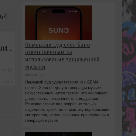
664
Немецкий суд счёл Suno
Евгений Свалов (4Mal), Александр Киреев — Русская кибернетика 664 (23.04.2025)
ответственным за
использование защищённой
музыки
-60:17
вчера в 16:02
Немецкий суд удовлетворил иск GEMA
против Suno по делу о генерации музыки
искусственным интеллектом, что усиливает
давление на прозрачность в индустрии.
Решение ставит под вопрос не только
отдельные треки, но и практику верификации
материалов, использованных при обучении и
генерации музыки.