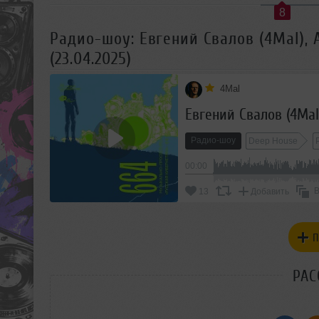
8
Радио-шоу: Евгений Свалов (4Mal),
(23.04.2025)
4Mal
Радио-шоу
Deep House
00:00
В
13
Добавить
П
РАС