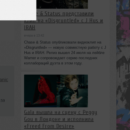
Chase & Status представили
клип на «Disgruntled» с J Hus и
IRAH
вчера в 13:42
Chase & Status опубликовали видеоклип на
«Disgruntled» — новую совместную работу с J
Hus и IRAH. Релиз вышел 24 июля на лейбле
Warner и сопровождает серию последних
коллабораций дуэта в этом году.
anic
:59
Gala вышла на сцену с Peggy
Gou в Лондоне и исполнила
«Freed From Desire»