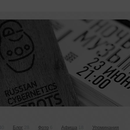
40
Блог
28
Фото
6
Афиша
18
Упоминания