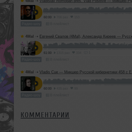
4Mal
➝
Vladislav Romodan pres. Vlad Positive — Микшер Русской кибернетики 459, Part 1, с Евгением Сваловым (4Mal) и Александром Кир
60:00
706 раз
153
Радио-шоу
В плейлист
4Mal
➝
Евгений Свалов (4Mal), Александр Киреев — Русская кибернетика 724 (
1
61:00
1315 раз
334
Радио-шоу
В плейлист
4Mal
➝
Vladis Cue — Микшер Русской кибернетики 458 с Евгением Сваловым (4Mal) и Александром Киреев
60:00
435 раз
99
Радио-шоу
В плейлист
КОММЕНТАРИИ