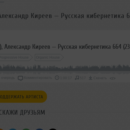
 Александр Киреев — Русская кибернетика 
Progressive House
Organic House
 очередь
Комментировать
</>
1:00:17
517
Скачать
ОДДЕРЖАТЬ АРТИСТА
СКАЖИ ДРУЗЬЯМ