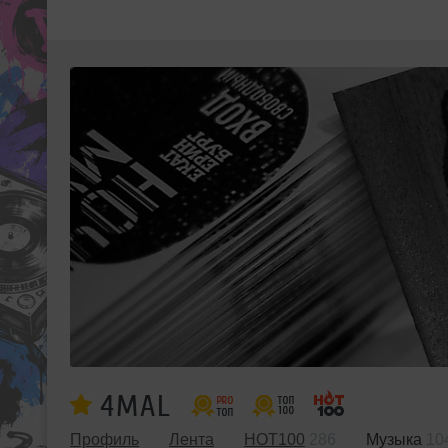
4MAL
Профиль
Лента
HOT100
286
Музыка
10