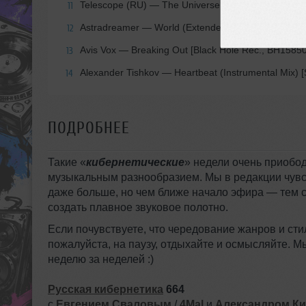
Telescope (RU) — The Universe (Extended Mix) [
11
Astradreamer — World (Extended Mix) [VZLET, V00
12
Avis Vox — Breaking Out [Black Hole Rec., BH15850
13
Alexander Tishkov — Heartbeat (Instrumental Mix) [
14
ПОДРОБНЕЕ
Такие «
кибернетические
» недели очень приобод
музыкальным разнообразием. Мы в редакции чувст
даже больше, но чем ближе начало эфира — тем с
создать плавное звуковое полотно.
Если почувствуете, что чередование жанров и сти
пожалуйста, на паузу, отдыхайте и осмысляйте. 
неделю за неделей :)
Русская кибернетика
664
с
Евгением Сваловым
/
4Mal
и
Александром К