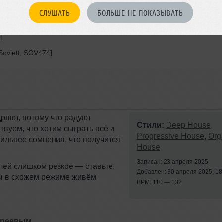
MK837, MKE422]
СЛУШАТЬ
БОЛЬШЕ НЕ ПОКАЗЫВАТЬ
8]
]
Soviett, SOV474]
ряют, потому что радуют
Стили:
Deep House
,
вуем, что хотим сыграть всё и
Progressive House
,
Org
ильнее сомнения, что получится
House
Записан: 23 апреля 2025
лей слишком резкое — ставьте,
Добавлен: 30 апреля 2025, 18
Мы в схожем режиме живём
BPM: 110 — 132
иреевым