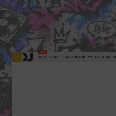
РАДИО
TOP100DJ
ЧАРТЫ HOT100
МУЗЫКА
ЛЮДИ
М