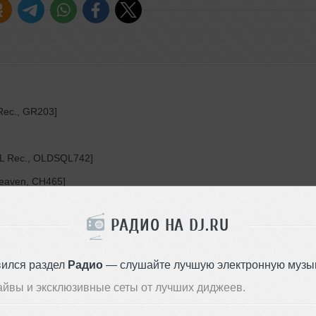
Rec., GR203]
QL Rec., OLDSQL742]
Heaven, CH465]
]
РАДИО НА DJ.RU
ith Alexander Kireev]
Ressert Rec., HD0011]
вился раздел
Радио
— слушайте лучшую электронную музык
айвы и эксклюзивные сеты от лучших диджеев.
, TR043]