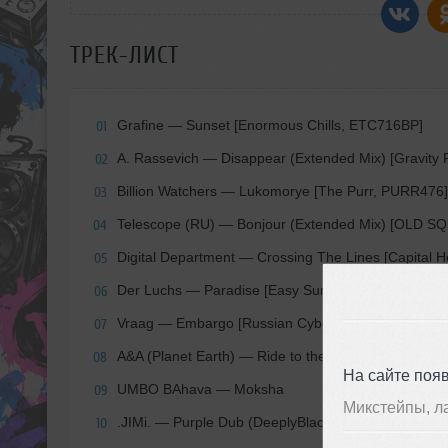
ТРЕК-ЛИСТ
Grafine — Sunset [Enormous Chills, ETC716BP]
01
A. Rassevich — Disappear (Extended Mix) [Gravity 
02
Billion Watchers — Lukomorye [The Purr, PURR476]
03
Telescope (RU) — Bonjour (Extended Mix) [OLD S
04
Digital Department — Crossing The Lines [Capital 
05
Der Luchs — Paradise [Easy Summer Group Promo
06
Vraag — Embargo [Russian Cybernetics Laboratory w
07
A&A (Planet Earth) — Ride to the Blue Star [House 
08
На сайте поя
UMBO BAhava — Moksha
09
Микстейпы, л
.JIMi. — Purple Dub (DeeplyBlack Remix) [Techenie
10