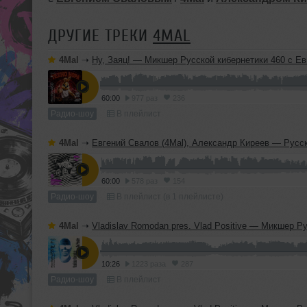
ДРУГИЕ ТРЕКИ
4MAL
4Mal
➝
Ну, Заяц! — Микшер Русской кибернетики 460 с Евгением Сваловым (4Mal) и Александром Киреевы
60:00
977 раз
236
Радио-шоу
В плейлист
4Mal
➝
Евгений Свалов (4Mal), Александр Киреев — Русская кибернетика 725 (
60:00
578 раз
154
Радио-шоу
В плейлист (в 1 плейлисте)
4Mal
➝
Vladislav Romodan pres. Vlad Positive — Микшер Русской кибернетики 459, Part 2, с Евгением Сваловым (4Mal) и Александром Кир
10:26
1223 раза
287
Радио-шоу
В плейлист