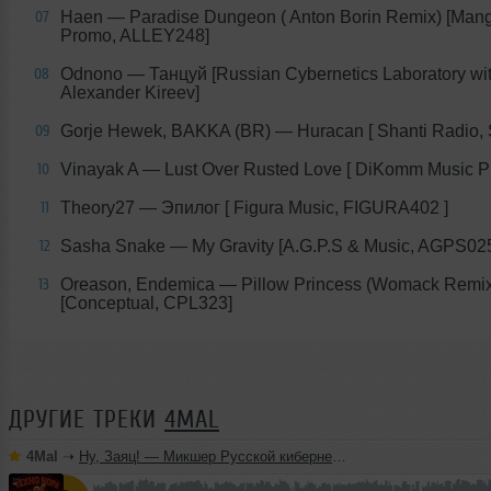
Haen — Paradise Dungeon ( Anton Borin Remix) [Mang
07
Promo, ALLEY248]
Odnono — Танцуй [Russian Cybernetics Laboratory wi
08
Alexander Kireev]
Gorje Hewek, BAKKA (BR) — Huracan [ Shanti Radio,
09
Vinayak A — Lust Over Rusted Love [ DiKomm Music P
10
Theory27 — Эпилог [ Figura Music, FIGURA402 ]
11
Sasha Snake — My Gravity [A.G.P.S & Music, AGPS02
12
Oreason, Endemica — Pillow Princess (Womack Remix
13
[Conceptual, CPL323]
ДРУГИЕ ТРЕКИ
4MAL
4Mal
➝
Ну, Заяц! — Микшер Русской кибернетики 460 с Евгением Сваловым (4Mal) и Александром Киреевым (22.07.2026)