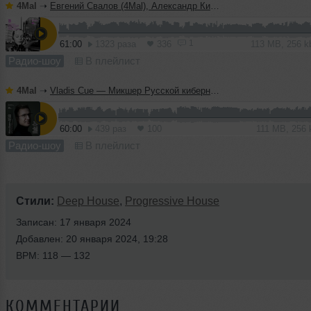
4Mal
➝
Евгений Свалов (4Mal), Александр Киреев — Русская кибернетика 724 (08.07.2026)
1
61:00
1323 раза
336
113 MB, 256 
Радио-шоу
В плейлист
4Mal
➝
Vladis Cue — Микшер Русской кибернетики 458 с Евгением Сваловым (4Mal) и Александром Киреевым (08.07.2026)
60:00
439 раз
100
111 MB, 256
Радио-шоу
В плейлист
Стили:
Deep House
,
Progressive House
Записан: 17 января 2024
Добавлен: 20 января 2024, 19:28
BPM: 118 — 132
КОММЕНТАРИИ