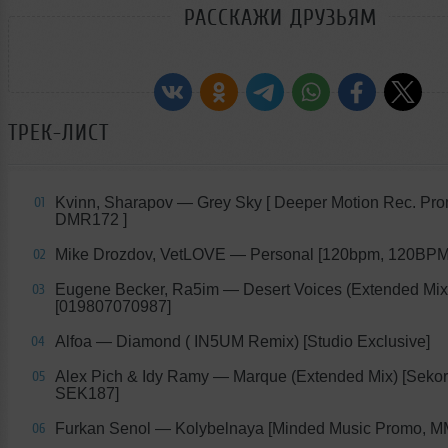
РАССКАЖИ ДРУЗЬЯМ
ТРЕК-ЛИСТ
Kvinn, Sharapov — Grey Sky [ Deeper Motion Rec. Pro
01
DMR172 ]
Mike Drozdov, VetLOVE — Personal [120bpm, 120BP
02
Eugene Becker, Ra5im — Desert Voices (Extended Mix
03
[019807070987]
Alfoa — Diamond ( IN5UM Remix) [Studio Exclusive]
04
Alex Pich & Idy Ramy — Marque (Extended Mix) [Seko
05
SEK187]
Furkan Senol — Kolybelnaya [Minded Music Promo, M
06