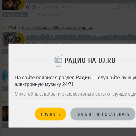
60:00
1005 раз
242
111 MB, 256
Радио-шоу
В плейлист
4Mal
➝
Евгений Свалов (4Mal), Александр Киреев — Русская кибернетика 725 (22.07.2026)
60:00
602 раза
161
111 MB, 256
Радио-шоу
В плейлист (в 1 плейлисте)
РАДИО НА DJ.RU
4Mal
➝
Vladislav Romodan pres. Vlad Positive — Микшер Русской кибернетики 459, Part 2, с Евгением Сваловым (4Mal) и Александром Киреевым (15.07.2026)
На сайте появился раздел
Радио
— слушайте лучшу
10:26
1231 раз
290
19 MB, 256 
электронную музыку 24/7!
Радио-шоу
В плейлист
Микстейпы, лайвы и эксклюзивные сеты от лучших д
4Mal
➝
Vladislav Romodan pres. Vlad Positive — Микшер Русской кибернетики 459, Part 1, с Евгением Сваловым (4Mal) и Александром Киреевым (15.07.2026)
СЛУШАТЬ
БОЛЬШЕ НЕ ПОКАЗЫВАТЬ
60:00
722 раза
155
111 MB, 256
Радио-шоу
В плейлист