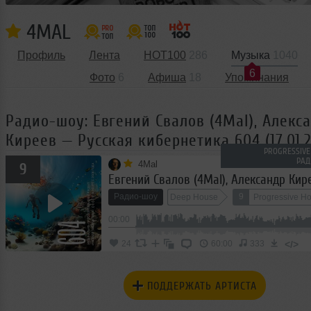
4MAL
Профиль
Лента
HOT100
286
Музыка
1040
6
Фото
6
Афиша
18
Упоминания
Радио-шоу: Евгений Свалов (4Mal), Алекс
Киреев — Русская кибернетика 604 (17.01.2
PROGRESSIVE
РАД
4Mal
9
Радио-шоу
9
Deep House
Progressive H
00:00
</>
24
60:00
333
ПОДДЕРЖАТЬ АРТИСТА