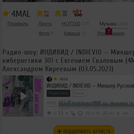
4MAL
Профиль
Лента
HOT100
286
Музыка
1040
7
Фото
6
Афиша
18
Упоминания
Радио-шоу: ИНДИВИД / INDIEVID — Микше
кибернетики 301 с Евгением Сваловым (4M
Александром Киреевым (03.05.2023)
4Mal
Радио-шоу
Dance
00:00
</>
15
60:00
305
ПОДДЕРЖАТЬ АРТИСТА