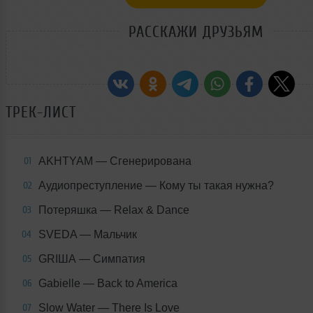
РАССКАЖИ ДРУЗЬЯМ
ТРЕК-ЛИСТ
AKHTYAM — Сгенерирована
01
Аудиопреступление — Кому ты такая нужна?
02
Потеряшка — Relax & Dance
03
SVEDA — Мальчик
04
GRIША — Симпатия
05
Gabielle — Back to America
06
Slow Water — There Is Love
07