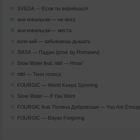
SVEDA — Если ты вернёшься
08
ани ковальски — не могу
09
ани ковальски — места
10
коля кай — забываешь дышать
11
ЛИЛА — Падаю (prod. by Romasev)
12
Slow Water feat. nttrl — Hmar’
13
nttrl — Тени голоса
14
FOURGIC — World Keeps Spinning
15
Slow Water — If You Want
16
FOURGIC feat. Полина Дубровская — You Are Enoug
17
FOURGIC — Bayan Forgiving
18