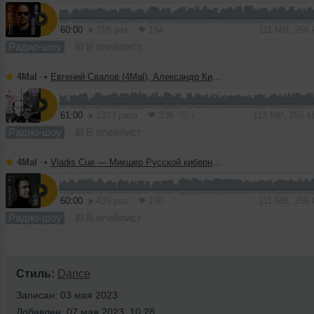
60:00
718 раз
154
111 MB, 256
Радио-шоу
В плейлист
4Mal
➝
Евгений Свалов (4Mal), Александр Киреев — Русская кибернетика 724 (08.07.2026)
1
61:00
1323 раза
336
113 MB, 256 
Радио-шоу
В плейлист
4Mal
➝
Vladis Cue — Микшер Русской кибернетики 458 с Евгением Сваловым (4Mal) и Александром Киреевым (08.07.2026)
60:00
439 раз
100
111 MB, 256
Радио-шоу
В плейлист
Стиль:
Dance
Записан: 03 мая 2023
Добавлен: 07 мая 2023, 10:28