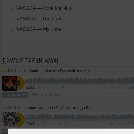
VASSCA — Love Me Now
08
VASSCA — Ruchbah
09
VASSCA — My Love
10
ДРУГИЕ ТРЕКИ
4MAL
4Mal
➝
Ну, Заяц! — Микшер Русской кибернетики 460 с Евгением Сваловым (4Mal) и Александром Киреевым (22.07.2026)
60:00
1001 раз
242
111 MB, 256
Радио-шоу
В плейлист
4Mal
➝
Евгений Свалов (4Mal), Александр Киреев — Русская кибернетика 725 (22.07.2026)
60:00
590 раз
158
111 MB, 256
Радио-шоу
В плейлист (в 1 плейлисте)