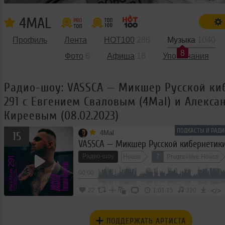
4MAL
Профиль
Лента
HOT100
286
Музыка
1040
8
Фото
6
Афиша
18
Упоминания
Радио-шоу: VASSCA — Микшер Русской ки
291 с Евгением Сваловым (4Mal) и Алекса
Киреевым (08.02.2023)
ПОДКАСТЫ И РАДИ
4Mal
15
Радио-шоу
7
House
Progressive House
00:00
</>
22
1:01:15
320
ПОДДЕРЖАТЬ АРТИСТА