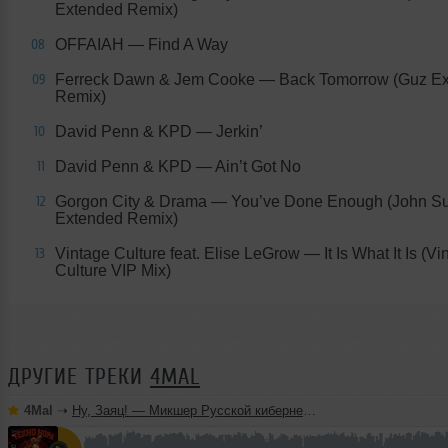
Extended Remix)
OFFAIAH — Find A Way
08
Ferreck Dawn & Jem Cooke — Back Tomorrow (Guz E
09
Remix)
David Penn & KPD — Jerkin’
10
David Penn & KPD — Ain’t Got No
11
Gorgon City & Drama — You’ve Done Enough (John S
12
Extended Remix)
Vintage Culture feat. Elise LeGrow — It Is What It Is (Vi
13
Culture VIP Mix)
ДРУГИЕ ТРЕКИ
4MAL
4Mal
➝
Ну, Заяц! — Микшер Русской кибернетики 460 с Евгением Сваловым (4Mal) и Александром Киреевым (22.07.2026)