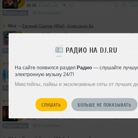
60:00
1005 раз
242
111 MB, 256
Радио-шоу
В плейлист
4Mal
➝
Евгений Свалов (4Mal), Александр Киреев — Русская кибернетика 725 (22.07.2026)
60:00
602 раза
161
111 MB, 256
РАДИО НА DJ.RU
Радио-шоу
В плейлист (в 1 плейлисте)
4Mal
➝
Vladislav Romodan pres. Vlad Positive — Микшер Русской кибернетики 459, Part 2, с Евгением Сваловым (4Mal) и Александром Киреевым (15.07.2026)
На сайте появился раздел
Радио
— слушайте лучшу
электронную музыку 24/7!
10:26
1231 раз
290
19 MB, 256 
Микстейпы, лайвы и эксклюзивные сеты от лучших д
Радио-шоу
В плейлист
4Mal
➝
Vladislav Romodan pres. Vlad Positive — Микшер Русской кибернетики 459, Part 1, с Евгением Сваловым (4Mal) и Александром Киреевым (15.07.2026)
СЛУШАТЬ
БОЛЬШЕ НЕ ПОКАЗЫВАТЬ
60:00
722 раза
155
111 MB, 256
Радио-шоу
В плейлист