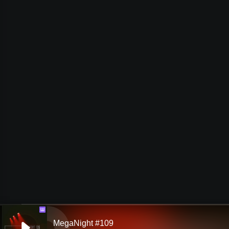
Ш
MegaNight #109