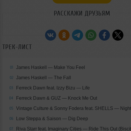
РАССКАЖИ ДРУЗЬЯМ
ТРЕК-ЛИСТ
James Haskell — Make You Feel
01
James Haskell — The Fall
02
Ferreck Dawn feat. Izzy Bizu — Life
03
Ferreck Dawn & GUZ — Knock Me Out
04
Vintage Culture & Sonny Fodera feat. SHELLS — Night
05
Low Steppa & Saison — Dig Deep
06
Riva Starr feat. Imaginary Cities — Ride This Out (Bisci
07