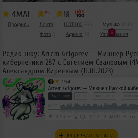
4MAL
Профиль
Лента
HOT100
286
Музыка
1040
6
Фото
6
Афиша
18
Упоминания
Радио-шоу: Artem Grigorev — Микшер Рус
кибернетики 287 с Евгением Сваловым (4M
Александром Киреевым (11.01.2023)
4Mal
Радио-шоу
House
Deep House
Tech Ho
00:00
</>
12
1:01:12
244
ПОДДЕРЖАТЬ АРТИСТА