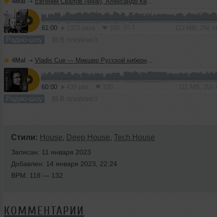
4Mal
➝
Евгений Свалов (4Mal), Александр Киреев — Русская кибернетика 724 (08.07.2026)
1
61:00
1323 раза
336
113 MB, 256 
Радио-шоу
В плейлист
4Mal
➝
Vladis Cue — Микшер Русской кибернетики 458 с Евгением Сваловым (4Mal) и Александром Киреевым (08.07.2026)
60:00
439 раз
100
111 MB, 256
Радио-шоу
В плейлист
Стили:
House
,
Deep House
,
Tech House
Записан: 11 января 2023
Добавлен: 14 января 2023, 22:24
BPM: 118 — 132
КОММЕНТАРИИ