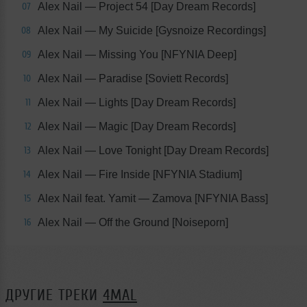
Alex Nail — Project 54 [Day Dream Records]
07
Alex Nail — My Suicide [Gysnoize Recordings]
08
Alex Nail — Missing You [NFYNIA Deep]
09
Alex Nail — Paradise [Soviett Records]
10
Alex Nail — Lights [Day Dream Records]
11
Alex Nail — Magic [Day Dream Records]
12
Alex Nail — Love Tonight [Day Dream Records]
13
Alex Nail — Fire Inside [NFYNIA Stadium]
14
Alex Nail feat. Yamit — Zamova [NFYNIA Bass]
15
Alex Nail — Off the Ground [Noiseporn]
16
ДРУГИЕ ТРЕКИ
4MAL