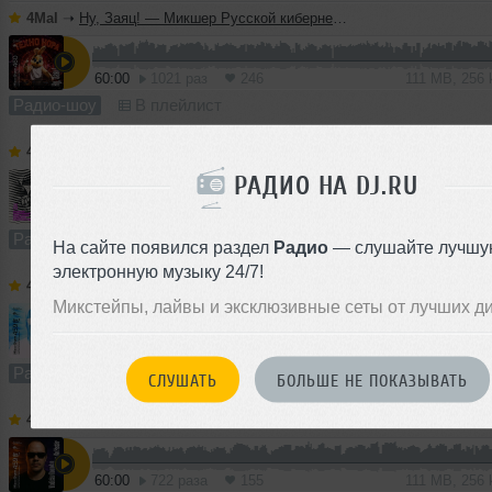
4Mal
➝
Ну, Заяц! — Микшер Русской кибернетики 460 с Евгением Сваловым (4Mal) и Александром Киреевым (22.07.2026)
60:00
1021 раз
246
111 MB, 256
Радио-шоу
В плейлист
4Mal
➝
Евгений Свалов (4Mal), Александр Киреев — Русская кибернетика 725 (22.07.2026)
РАДИО НА DJ.RU
60:00
602 раза
161
111 MB, 256
Радио-шоу
В плейлист (в 1 плейлисте)
На сайте появился раздел
Радио
— слушайте лучшу
электронную музыку 24/7!
4Mal
➝
Vladislav Romodan pres. Vlad Positive — Микшер Русской кибернетики 459, Part 2, с Евгением Сваловым (4Mal) и Александром Киреевым (15.07.2026)
Микстейпы, лайвы и эксклюзивные сеты от лучших д
10:26
1235 раз
290
19 MB, 256 
Радио-шоу
В плейлист
СЛУШАТЬ
БОЛЬШЕ НЕ ПОКАЗЫВАТЬ
4Mal
➝
Vladislav Romodan pres. Vlad Positive — Микшер Русской кибернетики 459, Part 1, с Евгением Сваловым (4Mal) и Александром Киреевым (15.07.2026)
60:00
722 раза
155
111 MB, 256