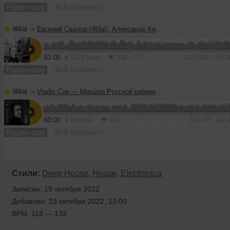
Радио-шоу
В плейлист
4Mal
➝
Евгений Свалов (4Mal), Александр Киреев — Русская кибернетика 724 (08.07.2026)
1
61:00
1323 раза
336
113 MB, 256 
Радио-шоу
В плейлист
4Mal
➝
Vladis Cue — Микшер Русской кибернетики 458 с Евгением Сваловым (4Mal) и Александром Киреевым (08.07.2026)
60:00
439 раз
100
111 MB, 256
Радио-шоу
В плейлист
Стили:
Deep House
,
House
,
Electronica
Записан: 19 октября 2022
Добавлен: 23 октября 2022, 13:00
BPM: 118 — 132