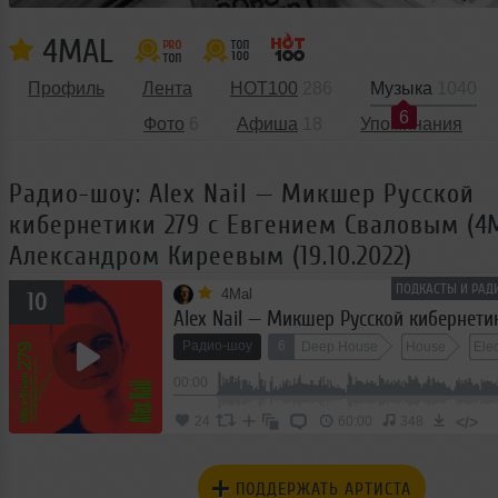
4MAL
Профиль
Лента
HOT100
286
Музыка
1040
6
Фото
6
Афиша
18
Упоминания
Радио-шоу: Alex Nail — Микшер Русской
кибернетики 279 с Евгением Сваловым (4M
Александром Киреевым (19.10.2022)
ПОДКАСТЫ И РАД
4Mal
10
Радио-шоу
6
Deep House
House
Elec
00:00
</>
24
60:00
348
ПОДДЕРЖАТЬ АРТИСТА