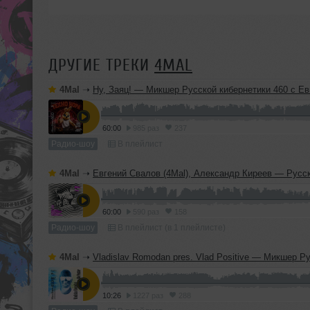
ДРУГИЕ ТРЕКИ
4MAL
4Mal
➝
Ну, Заяц! — Микшер Русской кибернетики 460 с Евгением Сваловым (4Mal) и Александром Киреевы
60:00
985 раз
237
Радио-шоу
В плейлист
4Mal
➝
Евгений Свалов (4Mal), Александр Киреев — Русская кибернетика 725 (
60:00
590 раз
158
Радио-шоу
В плейлист (в 1 плейлисте)
4Mal
➝
Vladislav Romodan pres. Vlad Positive — Микшер Русской кибернетики 459, Part 2, с Евгением Сваловым (4Mal) и Александром Кир
10:26
1227 раз
288