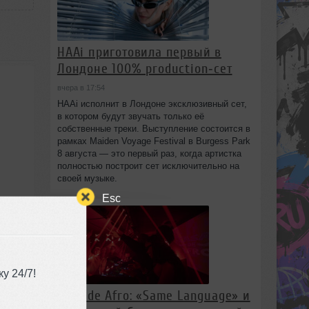
HAAi приготовила первый в
Лондоне 100% production‑сет
вчера в 17:54
HAAi исполнит в Лондоне эксклюзивный сет,
в котором будут звучать только её
собственные треки. Выступление состоится в
рамках Maiden Voyage Festival в Burgess Park
8 августа — это первый раз, когда артистка
полностью построит сет исключительно на
своей музыке.
Esc
у 24/7!
Casa de Afro: «Same Language» и