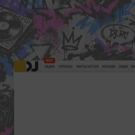
РАДИО
TOP100DJ
ЧАРТЫ HOT100
МУЗЫКА
ЛЮДИ
М