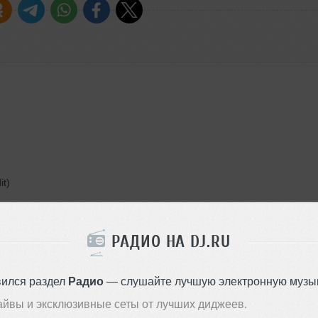
t)
 Mix)
РАДИО НА DJ.RU
вился раздел
Радио
— слушайте лучшую электронную музык
айвы и эксклюзивные сеты от лучших диджеев.