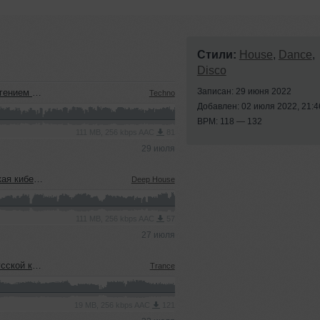
Стили:
House
,
Dance
,
Disco
Записан: 29 июня 2022
м (22.07.2026)
Techno
Добавлен: 02 июля 2022, 21:4
BPM: 118 — 132
111 MB, 256 kbps AAC
81
29 июля
22.07.2026)
Deep House
111 MB, 256 kbps AAC
57
27 июля
еевым (15.07.2026)
Trance
19 MB, 256 kbps AAC
121