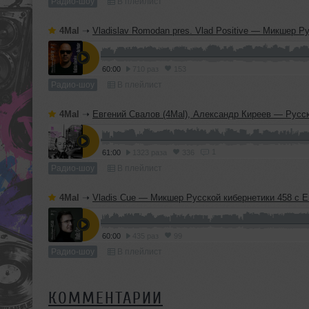
Радио-шоу
В плейлист
4Mal
➝
Vladislav Romodan pres. Vlad Positive — Микшер Русской кибернетики 459, Part 1, с Евгением Сваловым (4Mal) и Александром Кир
60:00
710 раз
153
Радио-шоу
В плейлист
4Mal
➝
Евгений Свалов (4Mal), Александр Киреев — Русская кибернетика 724 (
1
61:00
1323 раза
336
Радио-шоу
В плейлист
4Mal
➝
Vladis Cue — Микшер Русской кибернетики 458 с Евгением Сваловым (4Mal) и Александром Киреев
60:00
435 раз
99
Радио-шоу
В плейлист
КОММЕНТАРИИ