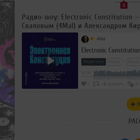
8
Радио-шоу: Electronic Constitution
Сваловым (4Mal) и Александром Кир
4Mal
Радио-шоу
House
Dance
00:00
В 
7
Добавить
П
РАС