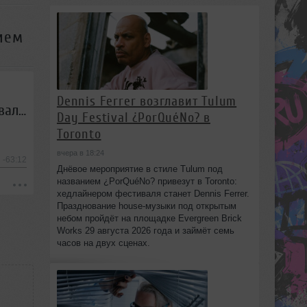
нием
Dennis Ferrer возглавит Tulum
Electronic Constitution — Микшер Русской кибернетики 264 с Евгением Сваловым (4Mal) и Александром Киреевым (29.06.2022)
Day Festival ¿PorQuéNo? в
Toronto
вчера в 18:24
-63:12
Днёвое мероприятие в стиле Tulum под
названием ¿PorQuéNo? привезут в Toronto:
хедлайнером фестиваля станет Dennis Ferrer.
Празднование house-музыки под открытым
небом пройдёт на площадке Evergreen Brick
Works 29 августа 2026 года и займёт семь
часов на двух сценах.