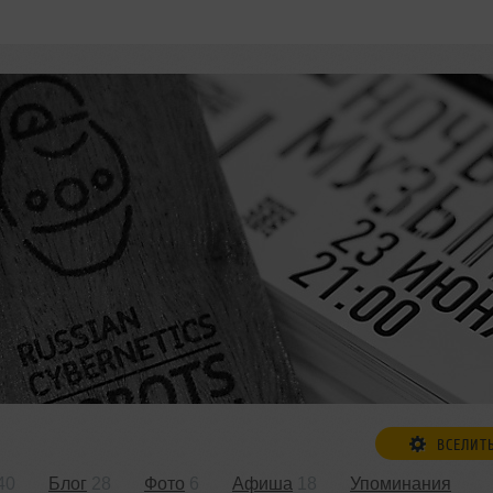
ВСЕЛИТ
40
Блог
28
Фото
6
Афиша
18
Упоминания