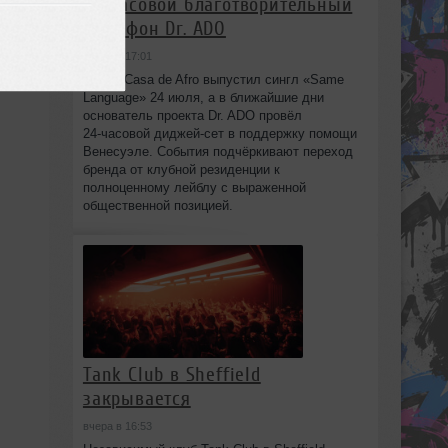
24‑часовой благотворительный
марафон Dr. ADO
вчера в 17:01
Лейбл Casa de Afro выпустил сингл «Same
Language» 24 июля, а в ближайшие дни
основатель проекта Dr. ADO провёл
24‑часовой диджей‑сет в поддержку помощи
Венесуэле. События подчёркивают переход
бренда от клубной резиденции к
полноценному лейблу с выраженной
общественной позицией.
Tank Club в Sheffield
закрывается
вчера в 16:53