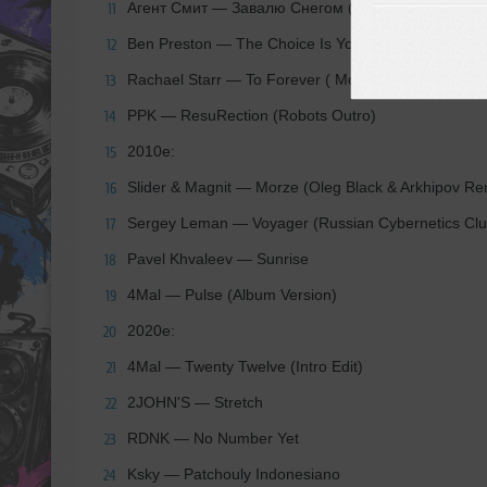
Агент Смит — Завалю Снегом ( Eugene Jay & Nop
11
Ben Preston — The Choice Is Yours ( Poison Pro M
12
Rachael Starr — To Forever ( Moonbeam Remix)
13
PPK — ResuRection (Robots Outro)
14
2010е:
15
Slider & Magnit — Morze (Oleg Black & Arkhipov Re
16
Sergey Leman — Voyager (Russian Cybernetics Clu
17
Pavel Khvaleev — Sunrise
18
4Mal — Pulse (Album Version)
19
2020е:
20
4Mal — Twenty Twelve (Intro Edit)
21
2JOHN'S — Stretch
22
RDNK — No Number Yet
23
Ksky — Patchouly Indonesiano
24