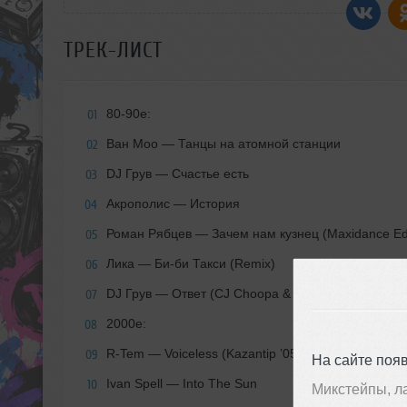
ТРЕК-ЛИСТ
80-90е:
01
Ван Моо — Танцы на атомной станции
02
DJ Грув — Счастье есть
03
Акрополис — История
04
Роман Рябцев — Зачем нам кузнец (Maxidance Edi
05
Лика — Би-би Такси (Remix)
06
DJ Грув — Ответ (CJ Choopa & CJ Plus Out of Mind
07
2000е:
08
R-Tem — Voiceless (Kazantip ’05 Mix)
09
На сайте поя
Ivan Spell — Into The Sun
10
Микстейпы, л