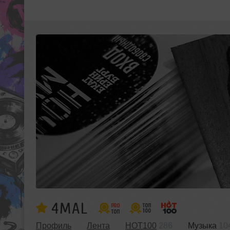
4MAL
Профиль
Лента
HOT100
286
Музыка
10