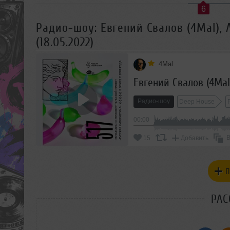
6
Радио-шоу: Евгений Свалов (4Mal),
(18.05.2022)
4Mal
Радио-шоу
Deep House
00:00
В
15
Добавить
П
РАС