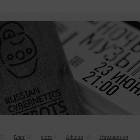
40
Блог
28
Фото
6
Афиша
18
Упоминания