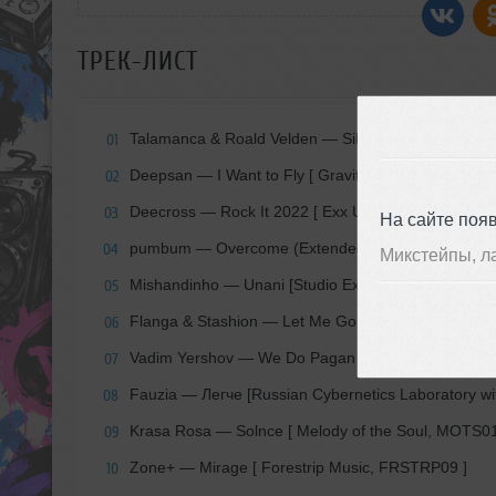
ТРЕК-ЛИСТ
Talamanca & Roald Velden — Silk Road [ Monsterca
01
Deepsan — I Want to Fly [ Gravity Rec., GR046 ]
02
Deecross — Rock It 2022 [ Exx Underground Promo
03
На сайте поя
pumbum — Overcome (Extended Mix) [ La Mishka 
04
Микстейпы, л
Mishandinho — Unani [Studio Exclusive]
05
Flanga & Stashion — Let Me Go [Do Yourself Rec. 
06
Vadim Yershov — We Do Pagan Things [Summer 808
07
Fauzia — Легче [Russian Cybernetics Laboratory wi
08
Krasa Rosa — Solnce [ Melody of the Soul, MOTS01
09
Zone+ — Mirage [ Forestrip Music, FRSTRP09 ]
10