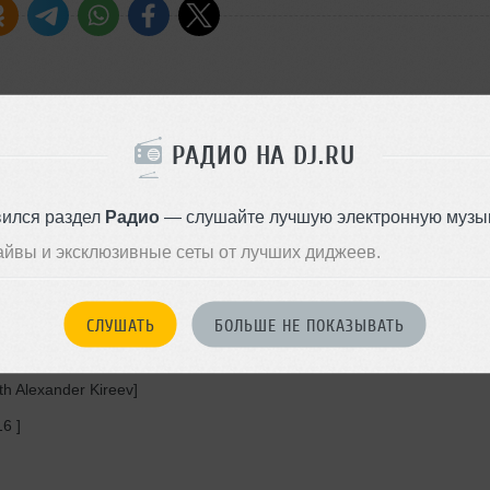
t Silk, MCS1384 ]
РАДИО НА DJ.RU
 ]
вился раздел
Радио
— слушайте лучшую электронную музык
Promo, LMKA200 ]
айвы и эксклюзивные сеты от лучших диджеев.
Promo, 17 06 2022]
СЛУШАТЬ
БОЛЬШЕ НЕ ПОКАЗЫВАТЬ
, Young Society Rec. Promo, 10221707]
th Alexander Kireev]
6 ]