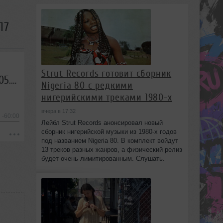
17
Strut Records готовит сборник
Евгений Свалов (4Mal), Александр Киреев — Русская кибернетика 517 (18.05.2022)
Nigeria 80 с редкими
нигерийскими треками 1980-х
вчера в 17:32
-60:00
Лейбл Strut Records анонсировал новый
сборник нигерийской музыки из 1980-х годов
под названием Nigeria 80. В комплект войдут
13 треков разных жанров, а физический релиз
будет очень лимитированным. Слушать.