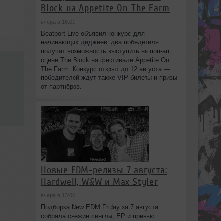
Block на Appetite On The Farm
вчера в 16:01
Beatport Live объявил конкурс для
начинающих диджеев: два победителя
получат возможность выступить на поп‑ап
сцене The Block на фестивале Appetite On
The Farm. Конкурс открыт до 12 августа —
победителей ждут также VIP‑билеты и призы
от партнёров.
Новые EDM-релизы 7 августа:
Hardwell, W&W и Max Styler
вчера в 13:08
Подборка New EDM Friday за 7 августа
собрала свежие синглы, EP и превью