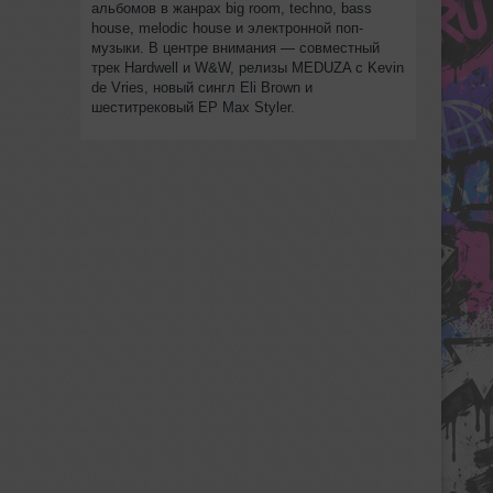
альбомов в жанрах big room, techno, bass
house, melodic house и электронной поп-
музыки. В центре внимания — совместный
трек Hardwell и W&W, релизы MEDUZA с Kevin
de Vries, новый сингл Eli Brown и
шеститрековый EP Max Styler.