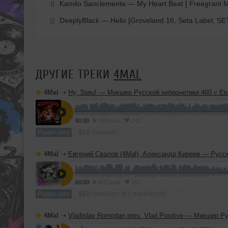
Kamilo Sanclemente — My Heart Beat [ Freegrant 
11
DeeplyBlack — Helix [Groveland 16, Seta Label, SE
12
ДРУГИЕ ТРЕКИ
4MAL
4Mal
➝
Ну, Заяц! — Микшер Русской кибернетики 460 с Евгением Сваловым (4Mal) и Александром Киреевы
60:00
1005 раз
242
Радио-шоу
В плейлист
4Mal
➝
Евгений Свалов (4Mal), Александр Киреев — Русская кибернетика 725 (
60:00
602 раза
161
Радио-шоу
В плейлист (в 1 плейлисте)
4Mal
➝
Vladislav Romodan pres. Vlad Positive — Микшер Русской кибернетики 459, Part 2, с Евгением Сваловым (4Mal) и Александром Кир