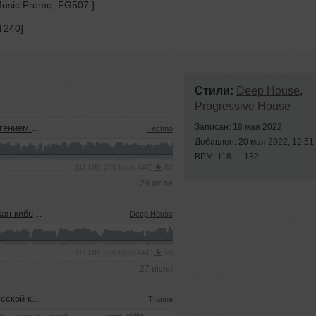
Music Promo, FG507 ]
T240]
Стили:
Deep House
,
Progressive House
Записан: 18 мая 2022
м (22.07.2026)
Techno
Добавлен: 20 мая 2022, 12:51
BPM: 118 — 132
111 MB, 256 kbps AAC
82
29 июля
22.07.2026)
Deep House
111 MB, 256 kbps AAC
58
27 июля
еевым (15.07.2026)
Trance