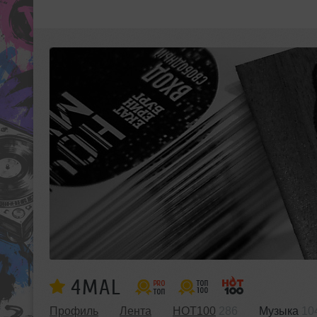
4MAL
Профиль
Лента
HOT100
286
Музыка
10