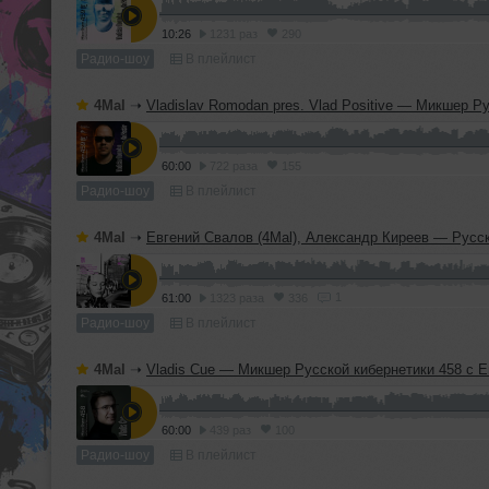
10:26
1231 раз
290
Радио-шоу
В плейлист
4Mal
➝
Vladislav Romodan pres. Vlad Positive — Микшер Русской кибернетики 459, Part 1, с Евгением Сваловым (4Mal) и Александром Кир
60:00
722 раза
155
Радио-шоу
В плейлист
4Mal
➝
Евгений Свалов (4Mal), Александр Киреев — Русская кибернетика 724 (
1
61:00
1323 раза
336
Радио-шоу
В плейлист
4Mal
➝
Vladis Cue — Микшер Русской кибернетики 458 с Евгением Сваловым (4Mal) и Александром Киреев
60:00
439 раз
100
Радио-шоу
В плейлист