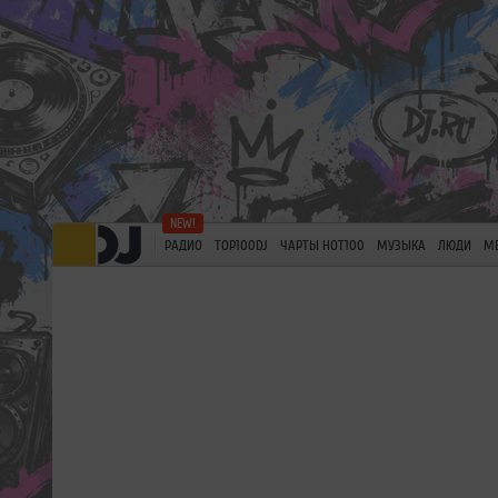
РАДИО
TOP100DJ
ЧАРТЫ HOT100
МУЗЫКА
ЛЮДИ
М