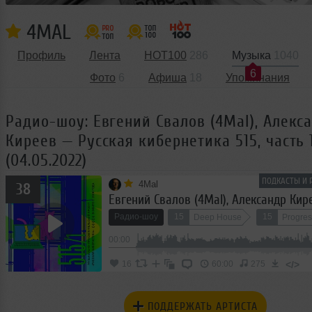
4MAL
Профиль
Лента
HOT100
286
Музыка
1040
6
Фото
6
Афиша
18
Упоминания
Радио-шоу: Евгений Свалов (4Mal), Алекс
Киреев — Русская кибернетика 515, часть 
(04.05.2022)
ПОДКАСТЫ И 
4Mal
38
Радио-шоу
15
15
Deep House
Progres
00:00
</>
16
60:00
275
ПОДДЕРЖАТЬ АРТИСТА