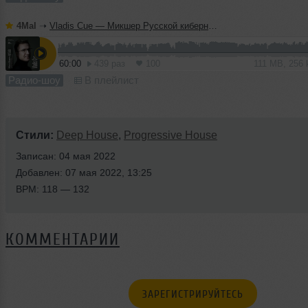
4Mal
➝
Vladis Cue — Микшер Русской кибернетики 458 с Евгением Сваловым (4Mal) и Александром Киреевым (08.07.2026)
60:00
439 раз
100
111 MB, 256
Радио-шоу
В плейлист
Стили:
Deep House
,
Progressive House
Записан: 04 мая 2022
Добавлен: 07 мая 2022, 13:25
BPM: 118 — 132
КОММЕНТАРИИ
ЗАРЕГИСТРИРУЙТЕСЬ