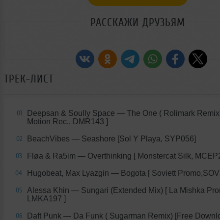
РАССКАЖИ ДРУЗЬЯМ
ТРЕК-ЛИСТ
Deepsan & Soully Space — The One ( Rolimark Remix)
01
Motion Rec., DMR143 ]
BeachVibes — Seashore [Sol Y Playa, SYP056]
02
Fløa & Ra5im — Overthinking [ Monstercat Silk, MCEP
03
Hugobeat, Max Lyazgin — Bogota [ Soviett Promo,SOV
04
Alessa Khin — Sungari (Extended Mix) [ La Mishka Pr
05
LMKA197 ]
Daft Punk — Da Funk ( Sugarman Remix) [Free Downl
06