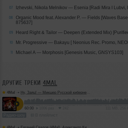
Izhevski, Nikola Melnikov — Esenia [Radi Mira I Lubvi
07
Organic Mood feat. Alexander P. — Fields [Waves Base
08
875637]
Heard Right & Tailor — Deepen (Extended Mix) [Purifi
09
Mr. Progressive — Bakayu [ Neonius Rec. Promo, NE
10
Michael A — Morphosis [Genesis Music, GNSYS103]
11
ДРУГИЕ ТРЕКИ
4MAL
4Mal
➝
Ну, Заяц! — Микшер Русской кибернетики 460 с Евгением Сваловым (4Mal) и Александром Киреевым (22.07.2026)
60:00
1006 раз
242
111 MB, 256
Радио-шоу
В плейлист
4Mal
➝
Евгений Свалов (4Mal), Александр Киреев — Русская кибернетика 725 (22.07.2026)