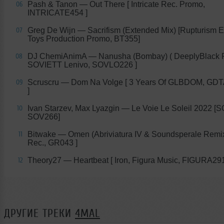
Pash & Tanon — Out There [ Intricate Rec. Promo,
06
INTRICATE454 ]
Greg De Wijn — Sacrifism (Extended Mix) [Rupturism E
07
Toys Production Promo, BT355]
DJ ChemiAnimA — Nanusha (Bombay) ( DeeplyBlack R
08
SOVIETT Lenivo, SOVLO226 ]
Scruscru — Dom Na Volge [ 3 Years Of GLBDOM, G
09
]
Ivan Starzev, Max Lyazgin — Le Voie Le Soleil 2022 [
10
SOV266]
Bitwake — Omen (Abriviatura IV & Soundsperale Remix)
11
Rec., GR043 ]
Theory27 — Heartbeat [ Iron, Figura Music, FIGURA291
12
ДРУГИЕ ТРЕКИ
4MAL