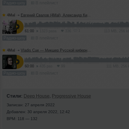
Радио-шоу
В плейлист
4Mal
➝
Евгений Свалов (4Mal), Александр Киреев — Русская кибернетика 724 (08.07.2026)
1
61:00
1323 раза
336
113 MB, 256 
Радио-шоу
В плейлист
4Mal
➝
Vladis Cue — Микшер Русской кибернетики 458 с Евгением Сваловым (4Mal) и Александром Киреевым (08.07.2026)
60:00
435 раз
99
111 MB, 256
Радио-шоу
В плейлист
Стили:
Deep House
,
Progressive House
Записан: 27 апреля 2022
Добавлен: 30 апреля 2022, 12:42
BPM: 118 — 132