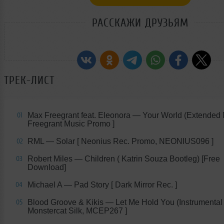
РАССКАЖИ ДРУЗЬЯМ
ТРЕК-ЛИСТ
Max Freegrant feat. Eleonora — Your World (Extended M
01
Freegrant Music Promo ]
RML — Solar [ Neonius Rec. Promo, NEONIUS096 ]
02
Robert Miles — Children ( Katrin Souza Bootleg) [Free
03
Download]
Michael A — Pad Story [ Dark Mirror Rec. ]
04
Blood Groove & Kikis — Let Me Hold You (Instrumental 
05
Monstercat Silk, MCEP267 ]