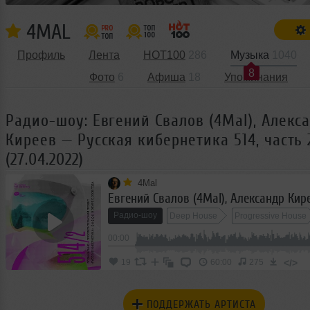
4MAL
Профиль
Лента
HOT100
286
Музыка
1040
8
Фото
6
Афиша
18
Упоминания
Радио-шоу: Евгений Свалов (4Mal), Алекс
Киреев — Русская кибернетика 514, часть 
(27.04.2022)
4Mal
Радио-шоу
Deep House
Progressive House
00:00
</>
19
60:00
275
ПОДДЕРЖАТЬ АРТИСТА