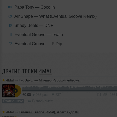
Papa Tony — Coco In
08
Air Shape — What (Eventual Groove Remix)
09
Shady Beats — DNF
10
Eventual Groove — Twain
11
Eventual Groove — P Dip
12
ДРУГИЕ ТРЕКИ
4MAL
4Mal
➝
Ну, Заяц! — Микшер Русской кибернетики 460 с Евгением Сваловым (4Mal) и Александром Киреевым (22.07.2026)
60:00
985 раз
237
111 MB, 256
Радио-шоу
В плейлист
4Mal
➝
Евгений Свалов (4Mal), Александр Киреев — Русская кибернетика 725 (22.07.2026)