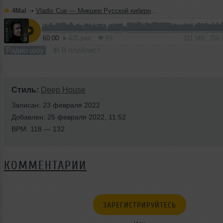
4Mal
➝
Vladis Cue — Микшер Русской кибернетики 458 с Евгением Сваловым (4Mal) и Александром Киреевым (08.07.2026)
60:00
435 раз
99
111 MB, 256
Радио-шоу
В плейлист
Стиль:
Deep House
Записан: 23 февраля 2022
Добавлен: 25 февраля 2022, 11:52
BPM: 118 — 132
КОММЕНТАРИИ
ЗАРЕГИСТРИРУЙТЕСЬ