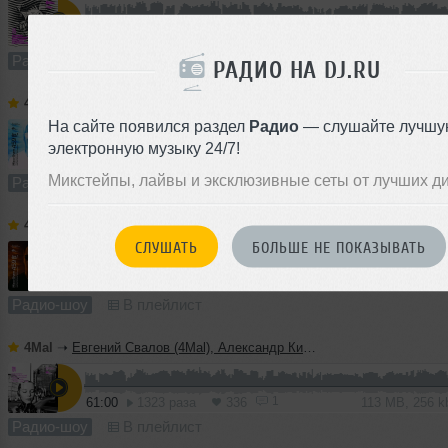
60:00
590 раз
158
111 MB, 256
Радио-шоу
В плейлист (в 1 плейлисте)
РАДИО НА DJ.RU
4Mal
➝
Vladislav Romodan pres. Vlad Positive — Микшер Русской кибернетики 459, Part 2, с Евгением Сваловым (4Mal) и Александром Киреевым (15.07.2026)
На сайте появился раздел
Радио
— слушайте лучшу
электронную музыку 24/7!
10:26
1227 раз
288
19 MB, 256 
Микстейпы, лайвы и эксклюзивные сеты от лучших д
Радио-шоу
В плейлист
4Mal
➝
Vladislav Romodan pres. Vlad Positive — Микшер Русской кибернетики 459, Part 1, с Евгением Сваловым (4Mal) и Александром Киреевым (15.07.2026)
СЛУШАТЬ
БОЛЬШЕ НЕ ПОКАЗЫВАТЬ
60:00
710 раз
153
111 MB, 256
Радио-шоу
В плейлист
4Mal
➝
Евгений Свалов (4Mal), Александр Киреев — Русская кибернетика 724 (08.07.2026)
1
61:00
1323 раза
336
113 MB, 256 
Радио-шоу
В плейлист