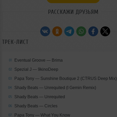
РАССКАЖИ ДРУЗЬЯМ
ТРЕК-ЛИСТ
Eventual Groove — Brima
01
Spezial J — 9kinoDeep
02
Papa Tony — Sunshine Boutique 2 (CTRUS Deep Mix)
03
Shady Beats — Unrequited (I Gemin Remix)
04
Shady Beats — Unrequited
05
Shady Beats — Circles
06
Papa Tony — What You Know
07