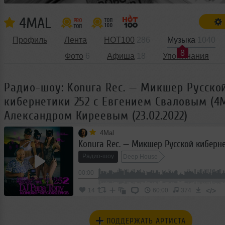
4MAL
Профиль
Лента
HOT100
286
Музыка
1040
8
Фото
6
Афиша
18
Упоминания
Радио-шоу: Konura Rec. — Микшер Русско
кибернетики 252 с Евгением Сваловым (4M
Александром Киреевым (23.02.2022)
4Mal
Радио-шоу
Deep House
00:00
</>
14
60:00
374
ПОДДЕРЖАТЬ АРТИСТА