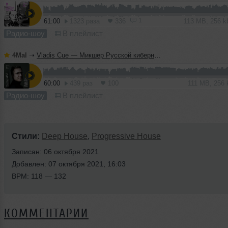
1
61:00
1323 раза
336
113 MB, 256 
Радио-шоу
В плейлист
4Mal
➝
Vladis Cue — Микшер Русской кибернетики 458 с Евгением Сваловым (4Mal) и Александром Киреевым (08.07.2026)
60:00
439 раз
100
111 MB, 256
Радио-шоу
В плейлист
Стили:
Deep House
,
Progressive House
Записан: 06 октября 2021
Добавлен: 07 октября 2021, 16:03
BPM: 118 — 132
КОММЕНТАРИИ