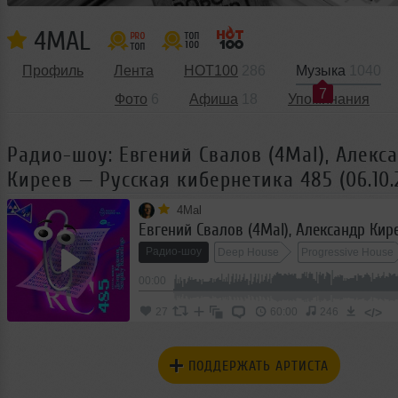
4MAL
Профиль
Лента
HOT100
286
Музыка
1040
7
Фото
6
Афиша
18
Упоминания
Радио-шоу: Евгений Свалов (4Mal), Алекс
Киреев — Русская кибернетика 485 (06.10.
4Mal
Радио-шоу
Deep House
Progressive House
00:00
</>
27
60:00
246
ПОДДЕРЖАТЬ АРТИСТА