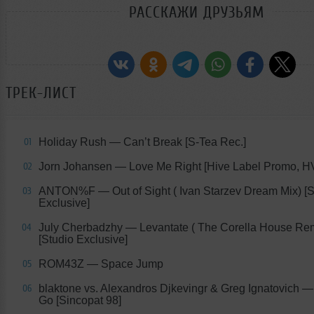
РАССКАЖИ ДРУЗЬЯМ
ТРЕК-ЛИСТ
Holiday Rush — Can’t Break [S-Tea Rec.]
01
Jorn Johansen — Love Me Right [Hive Label Promo, 
02
ANTON%F — Out of Sight ( Ivan Starzev Dream Mix) [S
03
Exclusive]
July Cherbadzhy — Levantate ( The Corella House Re
04
[Studio Exclusive]
ROM43Z — Space Jump
05
blaktone vs. Alexandros Djkevingr & Greg Ignatovich —
06
Go [Sincopat 98]