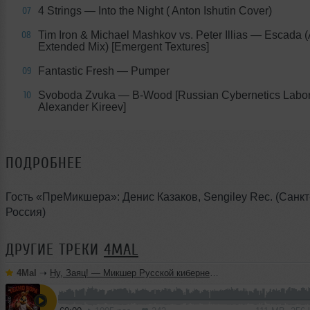
4 Strings — Into the Night ( Anton Ishutin Cover)
07
Tim Iron & Michael Mashkov vs. Peter Illias — Escada (
08
Extended Mix) [Emergent Textures]
Fantastic Fresh — Pumper
09
Svoboda Zvuka — B-Wood [Russian Cybernetics Labora
10
Alexander Kireev]
ПОДРОБНЕЕ
Гость «ПреМикшера»: Денис Казаков, Sengiley Rec. (Санкт
Россия)
ДРУГИЕ ТРЕКИ
4MAL
4Mal
➝
Ну, Заяц! — Микшер Русской кибернетики 460 с Евгением Сваловым (4Mal) и Александром Киреевым (22.07.2026)