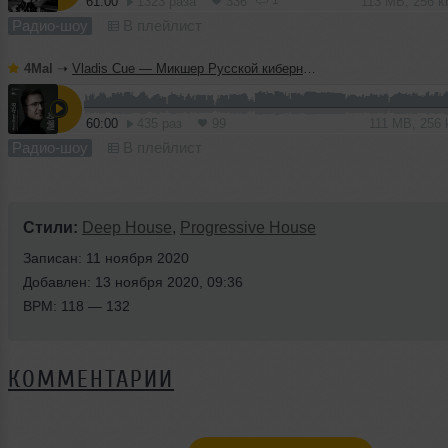
61:00
1323 раза
336
113 MB, 256 
Радио-шоу
В плейлист
4Mal
➝
Vladis Cue — Микшер Русской кибернетики 458 с Евгением Сваловым (4Mal) и Александром Киреевым (08.07.2026)
60:00
435 раз
99
111 MB, 256
Радио-шоу
В плейлист
Стили:
Deep House
,
Progressive House
Записан: 11 ноября 2020
Добавлен: 13 ноября 2020, 09:36
BPM: 118 — 132
КОММЕНТАРИИ