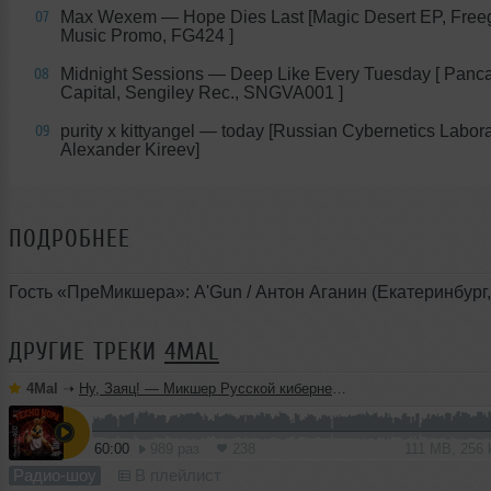
Max Wexem — Hope Dies Last [Magic Desert EP, Free
07
Music Promo, FG424 ]
Midnight Sessions — Deep Like Every Tuesday [ Panc
08
Capital, Sengiley Rec., SNGVA001 ]
purity x kittyangel — today [Russian Cybernetics Labora
09
Alexander Kireev]
ПОДРОБНЕЕ
Гость «ПреМикшера»: A'Gun / Антон Аганин (Екатеринбург,
ДРУГИЕ ТРЕКИ
4MAL
4Mal
➝
Ну, Заяц! — Микшер Русской кибернетики 460 с Евгением Сваловым (4Mal) и Александром Киреевым (22.07.2026)
60:00
989 раз
238
111 MB, 256
Радио-шоу
В плейлист