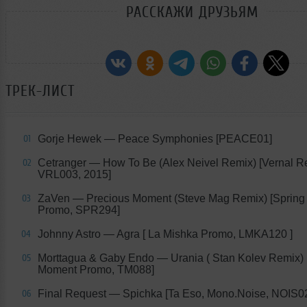
РАССКАЖИ ДРУЗЬЯМ
ТРЕК-ЛИСТ
Gorje Hewek — Peace Symphonies [PEACE01]
01
Cetranger — How To Be (Alex Neivel Remix) [Vernal Re
02
VRL003, 2015]
ZaVen — Precious Moment (Steve Mag Remix) [Spring
03
Promo, SPR294]
Johnny Astro — Agra [ La Mishka Promo, LMKA120 ]
04
Morttagua & Gaby Endo — Urania ( Stan Kolev Remix) 
05
Moment Promo, TM088]
Final Request — Spichka [Ta Eso, Mono.Noise, NOIS0
06