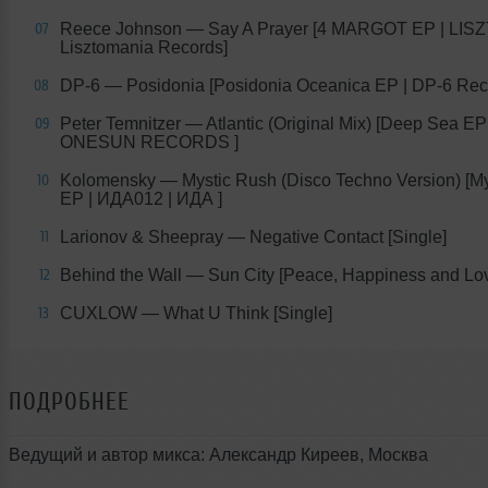
Reece Johnson — Say A Prayer [4 MARGOT EP | LISZ
07
Lisztomania Records]
DP-6 — Posidonia [Posidonia Oceanica EP | DP-6 Rec
08
Peter Temnitzer — Atlantic (Original Mix) [Deep Sea EP 
09
ONESUN RECORDS ]
Kolomensky — Mystic Rush (Disco Techno Version) [M
10
EP | ИДА012 | ИДА ]
Larionov & Sheepray — Negative Contact [Single]
11
Behind the Wall — Sun City [Peace, Happiness and Lo
12
CUXLOW — What U Think [Single]
13
ПОДРОБНЕЕ
Ведущий и автор микса: Александр Киреев, Москва