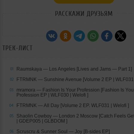
РАССКАЖИ ДРУЗЬЯМ
ТРЕК-ЛИСТ
Raumskaya — Los Angeles [Lives and Jams — Part 1]
01
FTRMNK — Sunshine Avenue [Volume 2 EP | WLF031 | 
02
mramora — Fashion Is Your Profession [Fashion Is You
03
Profession EP | WLF030 | Welofi ]
FTRMNK — All Day [Volume 2 EP. WLF031 | Welofi ]
04
Shaolin Cowboy — London 2 Moscow [Catch Feels Ge
05
| GDEP005 | GLBDOM ]
Scruscru & Sunner Soul — Joy [B​-​sides EP]
06