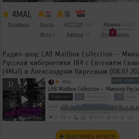
4MAL
Профиль
Лента
HOT100
286
Музыка
1040
8
Фото
6
Афиша
18
Упоминания
Радио-шоу: LAB Mailbox Collection — Мик
Русской кибернетики 184 с Евгением Сва
(4Mal) и Александром Киреевым (08.07.20
HOUSE, ПОДКАС
4Mal
32
Радио-шоу
12
12
Deep House
House
00:00
</>
16
60:00
484
ПОДДЕРЖАТЬ АРТИСТА