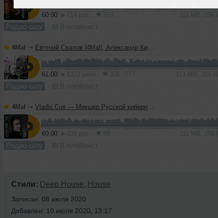
60:00
714 раз
153
111 MB, 256
Радио-шоу
В плейлист
4Mal
➝
Евгений Свалов (4Mal), Александр Киреев — Русская кибернетика 724 (08.07.2026)
1
61:00
1323 раза
336
113 MB, 256 
Радио-шоу
В плейлист
4Mal
➝
Vladis Cue — Микшер Русской кибернетики 458 с Евгением Сваловым (4Mal) и Александром Киреевым (08.07.2026)
60:00
435 раз
99
111 MB, 256
Радио-шоу
В плейлист
Стили:
Deep House
,
House
Записан: 08 июля 2020
Добавлен: 10 июля 2020, 13:17