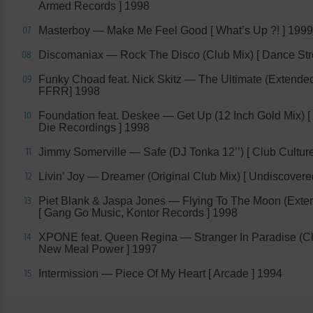
Armed Records ] 1998
Masterboy — Make Me Feel Good [ What’s Up ?! ] 1999
07
Discomaniax — Rock The Disco (Club Mix) [ Dance Stre
08
Funky Choad feat. Nick Skitz — The Ultimate (Extended
09
FFRR] 1998
Foundation feat. Deskee — Get Up (12 Inch Gold Mix) [
10
Die Recordings ] 1998
Jimmy Somerville — Safe (DJ Tonka 12’’) [ Club Cultur
11
Livin’ Joy — Dreamer (Original Club Mix) [ Undiscovere
12
Piet Blank & Jaspa Jones — Flying To The Moon (Exte
13
[ Gang Go Music, Kontor Records ] 1998
XPONE feat. Queen Regina — Stranger In Paradise (Cl
14
New Meal Power ] 1997
Intermission — Piece Of My Heart [ Arcade ] 1994
15