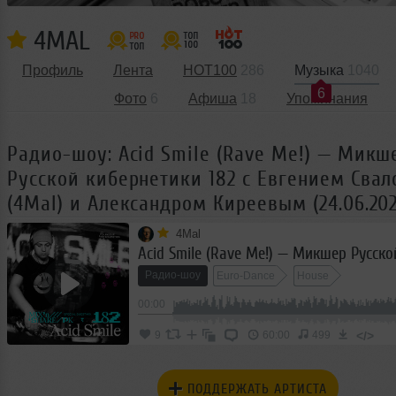
4MAL
Профиль
Лента
HOT100
286
Музыка
1040
6
Фото
6
Афиша
18
Упоминания
Радио-шоу: Acid Smile (Rave Me!) — Микш
Русской кибернетики 182 с Евгением Сва
(4Mal) и Александром Киреевым (24.06.20
4Mal
Радио-шоу
Euro-Dance
House
00:00
</>
9
60:00
499
ПОДДЕРЖАТЬ АРТИСТА