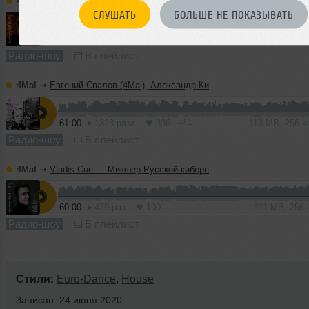
4Mal
➝
Vladislav Romodan pres. Vlad Positive — Микшер Русской кибернетики 459, Part 1, с Евгением Сваловым (4Mal) и Александром Киреевым (15.07.2026)
СЛУШАТЬ
БОЛЬШЕ НЕ ПОКАЗЫВАТЬ
60:00
722 раза
155
111 MB, 256
Радио-шоу
В плейлист
4Mal
➝
Евгений Свалов (4Mal), Александр Киреев — Русская кибернетика 724 (08.07.2026)
1
61:00
1323 раза
336
113 MB, 256 
Радио-шоу
В плейлист
4Mal
➝
Vladis Cue — Микшер Русской кибернетики 458 с Евгением Сваловым (4Mal) и Александром Киреевым (08.07.2026)
60:00
439 раз
100
111 MB, 256
Радио-шоу
В плейлист
Стили:
Euro-Dance
,
House
Записан: 24 июня 2020