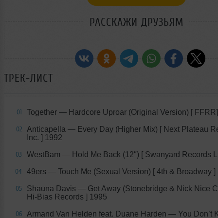
РАССКАЖИ ДРУЗЬЯМ
ТРЕК-ЛИСТ
Together — Hardcore Uproar (Original Version) [ FFRR
01
Anticapella — Every Day (Higher Mix) [ Next Plateau R
02
Inc. ] 1992
WestBam — Hold Me Back (12″) [ Swanyard Records Lt
03
49ers — Touch Me (Sexual Version) [ 4th & Broadway ]
04
Shauna Davis — Get Away (Stonebridge & Nick Nice Cl
05
Hi-Bias Records ] 1995
Armand Van Helden feat. Duane Harden — You Don’t 
06