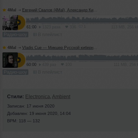
4Mal
➝
Евгений Свалов (4Mal), Александр Киреев — Русская кибернетика 724 (08.07.2026)
1
61:00
1323 раза
336
113 MB, 256 
Радио-шоу
В плейлист
4Mal
➝
Vladis Cue — Микшер Русской кибернетики 458 с Евгением Сваловым (4Mal) и Александром Киреевым (08.07.2026)
60:00
439 раз
100
111 MB, 256
Радио-шоу
В плейлист
Стили:
Electronica
,
Ambient
Записан: 17 июня 2020
Добавлен: 19 июня 2020, 14:04
BPM: 118 — 132