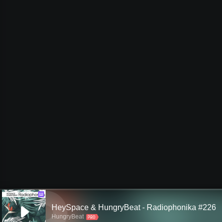
Ш
HeySpace & HungryBeat - Radiophonika #226
HungryBeat