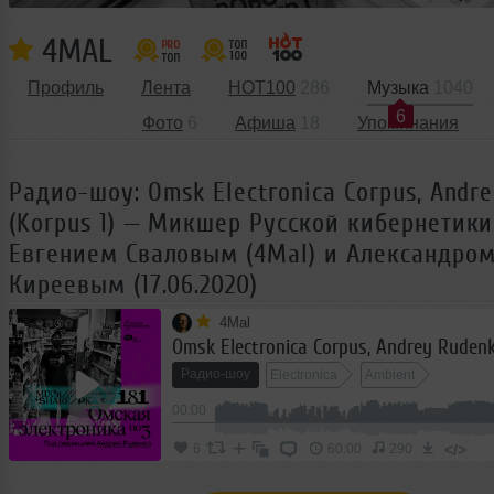
4MAL
Профиль
Лента
HOT100
286
Музыка
1040
6
Фото
6
Афиша
18
Упоминания
Радио-шоу: Omsk Electronica Corpus, Andr
(Korpus 1) — Микшер Русской кибернетики 
Евгением Сваловым (4Mal) и Александро
Киреевым (17.06.2020)
4Mal
Радио-шоу
Electronica
Ambient
00:00
</>
6
60:00
290