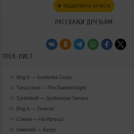
ПОДДЕРЖАТЬ АРТИСТА
РАССКАЖИ ДРУЗЬЯМ
ТРЕК-ЛИСТ
Bng.S — Svetlanka Crazy
01
Yana Lilant — The Darkest Night
02
SynthitroN — Synthesizer Service
03
Bng.S — Телесос
04
Слюни — На Иртыш!
05
семена8 — Ауууу
06