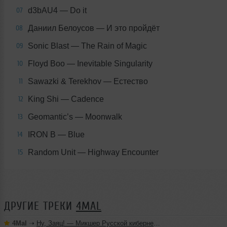
d3bAU4 — Do it
07
Даниил Белоусов — И это пройдёт
08
Sonic Blast — The Rain of Magic
09
Floyd Boo — Inevitable Singularity
10
Sawazki & Terekhov — Естество
11
King Shi — Cadence
12
Geomantic’s — Moonwalk
13
IRON B — Blue
14
Random Unit — Highway Encounter
15
ДРУГИЕ ТРЕКИ
4MAL
4Mal
➝
Ну, Заяц! — Микшер Русской кибернетики 460 с Евгением Сваловым (4Mal) и Александром Киреевым (22.07.2026)