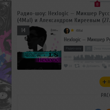
8
Радио-шоу: Hexlogic — Микшер Русс
(4Mal) и Александром Киреевым (27.
14
4Mal
Радио-шоу
20
Deep Hous
00:00
В
18
Добавить
П
РАС