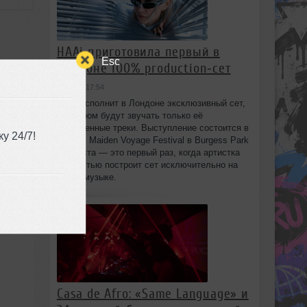
HAAi приготовила первый в
Esc
Лондоне 100% production‑сет
вчера в 17:54
HAAi исполнит в Лондоне эксклюзивный сет,
в котором будут звучать только её
собственные треки. Выступление состоится в
у 24/7!
рамках Maiden Voyage Festival в Burgess Park
8 августа — это первый раз, когда артистка
полностью построит сет исключительно на
своей музыке.
Casa de Afro: «Same Language» и