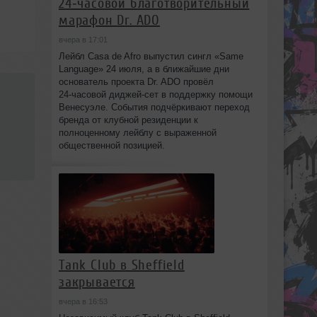
24‑часовой благотворительный
марафон Dr. ADO
вчера в 17:01
Лейбл Casa de Afro выпустил сингл «Same
Language» 24 июля, а в ближайшие дни
основатель проекта Dr. ADO провёл
24‑часовой диджей‑сет в поддержку помощи
Венесуэле. События подчёркивают переход
бренда от клубной резиденции к
полноценному лейблу с выраженной
общественной позицией.
Tank Club в Sheffield
закрывается
вчера в 16:53