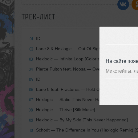
ТРЕК-ЛИСТ
ID
01
Lane 8 & Hexlogic — Out Of Sight [This Never Hap
02
Hexlogic — Infinite Loop [Colorize]
03
На сайте поя
Pierce Fulton feat. Noosa — Overthinking Rain (Hexl
04
Микстейпы, л
ID
05
Lane 8 feat. Fractures — Hold On (Hexlogic Remix)
06
Hexlogic — Static [This Never Happened]
07
Hexlogic — Thrive [Silk Music]
08
Hexlogic — By My Side [This Never Happened]
09
Schodt — The Difference In You (Hexlogic Remix) [S
10