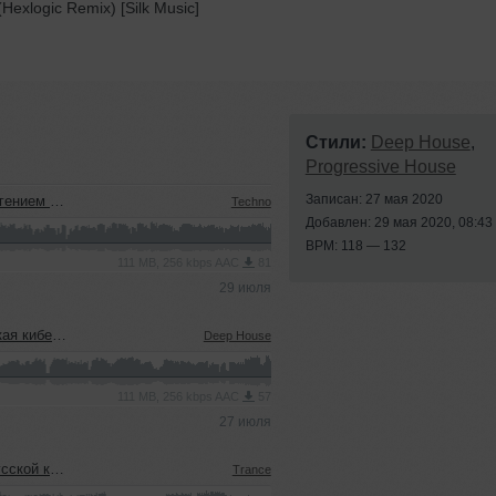
Hexlogic Remix) [Silk Music]
Стили:
Deep House
,
Progressive House
Записан: 27 мая 2020
м (22.07.2026)
Techno
Добавлен: 29 мая 2020, 08:43
BPM: 118 — 132
111 MB, 256 kbps AAC
81
29 июля
22.07.2026)
Deep House
111 MB, 256 kbps AAC
57
27 июля
еевым (15.07.2026)
Trance