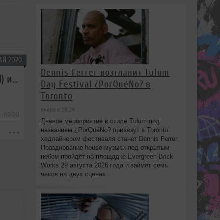
АЙ 2020
Dennis Ferrer возглавит Tulum
Hexlogic — Микшер Русской кибернетики 178 с Евгением Сваловым (4Mal) и Александром Киреевым (27.05.2020)
Day Festival ¿PorQuéNo? в
Toronto
вчера в 18:24
-60:00
Днёвое мероприятие в стиле Tulum под
названием ¿PorQuéNo? привезут в Toronto:
хедлайнером фестиваля станет Dennis Ferrer.
Празднование house-музыки под открытым
небом пройдёт на площадке Evergreen Brick
Works 29 августа 2026 года и займёт семь
часов на двух сценах.