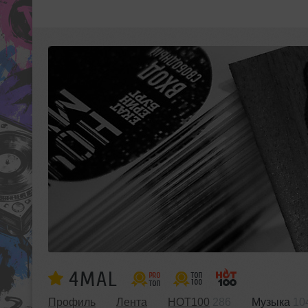
4MAL
Профиль
Лента
HOT100
286
Музыка
10