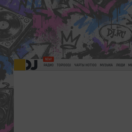
РАДИО
TOP100DJ
ЧАРТЫ HOT100
МУЗЫКА
ЛЮДИ
М