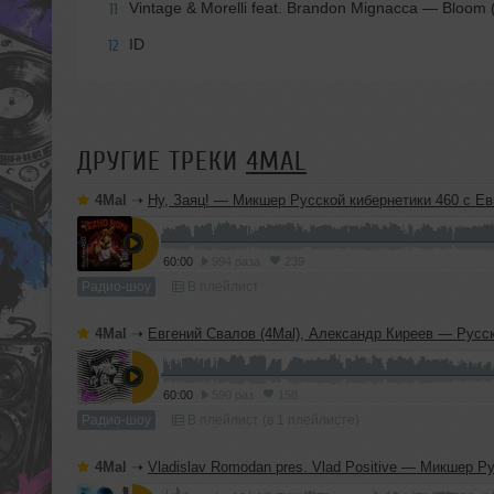
Vintage & Morelli feat. Brandon Mignacca — Bloom (
11
ID
12
ДРУГИЕ ТРЕКИ
4MAL
4Mal
➝
Ну, Заяц! — Микшер Русской кибернетики 460 с Евгением Сваловым (4Mal) и Александром Киреевы
60:00
994 раза
239
Радио-шоу
В плейлист
4Mal
➝
Евгений Свалов (4Mal), Александр Киреев — Русская кибернетика 725 (
60:00
590 раз
158
Радио-шоу
В плейлист (в 1 плейлисте)
4Mal
➝
Vladislav Romodan pres. Vlad Positive — Микшер Русской кибернетики 459, Part 2, с Евгением Сваловым (4Mal) и Александром Кир