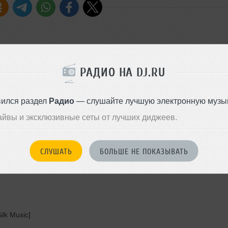
РАДИО НА DJ.RU
pened]
вился раздел
Радио
— слушайте лучшую электронную музык
ogic Remix) [Potential Fun]
айвы и эксклюзивные сеты от лучших диджеев.
СЛУШАТЬ
БОЛЬШЕ НЕ ПОКАЗЫВАТЬ
ilk Music]