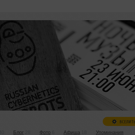
ВСЕЛИТ
40
Блог
28
Фото
6
Афиша
18
Упоминания