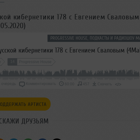
кой кибернетики 178 с Евгением Сваловым
05.2020)
PROGRESSIVE HOUSE, ПОДКАСТЫ И РАДИОШОУ М
14
e
Progressive House
 очередь
Комментировать
</>
60:00
457
Скачать
ОДДЕРЖАТЬ АРТИСТА
СКАЖИ ДРУЗЬЯМ