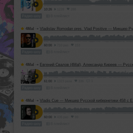
10:26
1228
288
Радио-шоу
В плейлист
4Mal
➝
Vladislav Romodan pres. Vlad Positive — Микшер Русской кибернетики 459, Part 1, с Евгением Сваловым (4Mal) и Александром Кир
60:00
710 раз
153
Радио-шоу
В плейлист
4Mal
➝
Евгений Свалов (4Mal), Александр Киреев — Русская кибернетика 724 (
1
61:00
1323 раза
336
Радио-шоу
В плейлист
4Mal
➝
Vladis Cue — Микшер Русской кибернетики 458 с Евгением Сваловым (4Mal) и Александром Киреев
60:00
435 раз
99
Радио-шоу
В плейлист