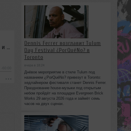
Dennis Ferrer возглавит Tulum
Genning — Микшер Русской кибернетики 171 с Евгением Сваловым (4Mal) и Александром Киреевым (08.04.2020)
Day Festival ¿PorQuéNo? в
Toronto
вчера в 18:24
-60:00
Днёвое мероприятие в стиле Tulum под
названием ¿PorQuéNo? привезут в Toronto:
хедлайнером фестиваля станет Dennis Ferrer.
Празднование house-музыки под открытым
небом пройдёт на площадке Evergreen Brick
Works 29 августа 2026 года и займёт семь
часов на двух сценах.