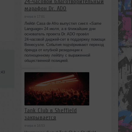
24‑часовой благотворительный
марафон Dr. ADO
вчера в 17:01
Лейбл Casa de Afro выпустил сингл «Same
Language» 24 июля, а в ближайшие дни
основатель проекта Dr. ADO провёл
24‑часовой диджей‑сет в поддержку помощи
Венесуэле. События подчёркивают переход
бренда от клубной резиденции к
полноценному лейблу с выраженной
общественной позицией.
:43
Tank Club в Sheffield
закрывается
вчера в 16:53