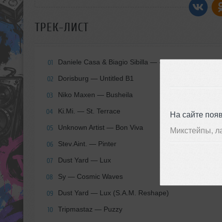
ТРЕК-ЛИСТ
Daniele Casa & Biagio Sibilla — «002»
01
Dorisburg — Untitled B1
02
Niko Maxen — Busheila
03
Ki.Mi. — St. Terrace
04
На сайте поя
Unknown Artist — Bon Viva
05
Микстейпы, л
Stev.Aint. — Pinter
06
Dust Yard — Lux
07
Sy — Cosmic Waves
08
Dust Yard — Lux (S.A.M. Reshape)
09
Tripmastaz — Puzzy
10