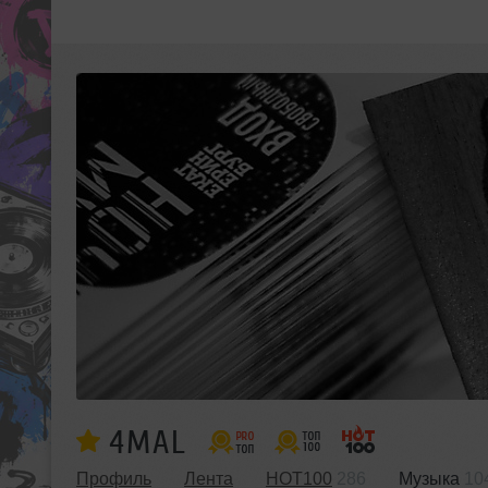
4MAL
Профиль
Лента
HOT100
286
Музыка
10