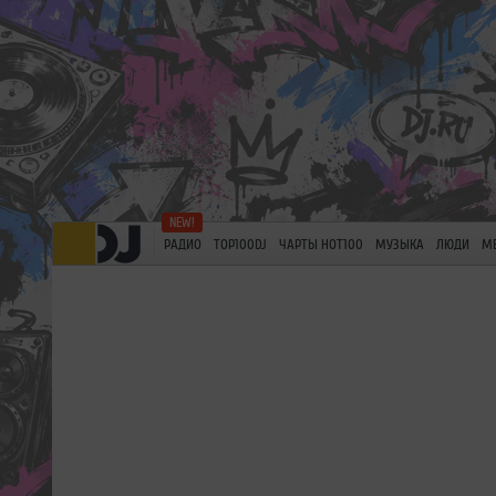
РАДИО
TOP100DJ
ЧАРТЫ HOT100
МУЗЫКА
ЛЮДИ
М