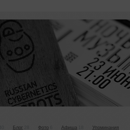
40
Блог
28
Фото
6
Афиша
18
Упоминания