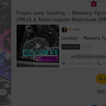
8
Радио-шоу: Genning — Микшер Русс
(4Mal) и Александром Киреевым (08.
4Mal
Радио-шоу
House
00:00
В 
4
Добавить
П
РАС