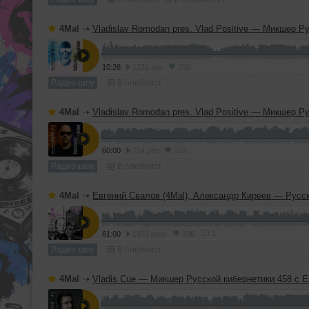
4Mal
➝
Vladislav Romodan pres. Vlad Positive — Микшер Русской кибернетики 459, Part 2, с Евгением Сваловым (4Mal) и Александром Кир
10:26
1231 раз
290
Радио-шоу
В плейлист
4Mal
➝
Vladislav Romodan pres. Vlad Positive — Микшер Русской кибернетики 459, Part 1, с Евгением Сваловым (4Mal) и Александром Кир
60:00
714 раз
153
Радио-шоу
В плейлист
4Mal
➝
Евгений Свалов (4Mal), Александр Киреев — Русская кибернетика 724 (
1
61:00
1323 раза
336
Радио-шоу
В плейлист
4Mal
➝
Vladis Cue — Микшер Русской кибернетики 458 с Евгением Сваловым (4Mal) и Александром Киреев