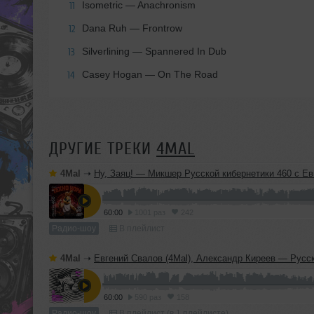
Isometric — Anachronism
11
Dana Ruh — Frontrow
12
Silverlining — Spannered In Dub
13
Casey Hogan — On The Road
14
ДРУГИЕ ТРЕКИ
4MAL
4Mal
➝
Ну, Заяц! — Микшер Русской кибернетики 460 с Евгением Сваловым (4Mal) и Александром Киреевы
60:00
1001 раз
242
Радио-шоу
В плейлист
4Mal
➝
Евгений Свалов (4Mal), Александр Киреев — Русская кибернетика 725 (
60:00
590 раз
158
Радио-шоу
В плейлист (в 1 плейлисте)