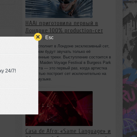
HAAi приготовила первый в
Лондоне 100% production‑сет
Esc
вчера в 17:54
HAAi исполнит в Лондоне эксклюзивный сет,
в котором будут звучать только её
собственные треки. Выступление состоится в
рамках Maiden Voyage Festival в Burgess Park
8 августа — это первый раз, когда артистка
у 24/7!
полностью построит сет исключительно на
своей музыке.
Casa de Afro: «Same Language» и