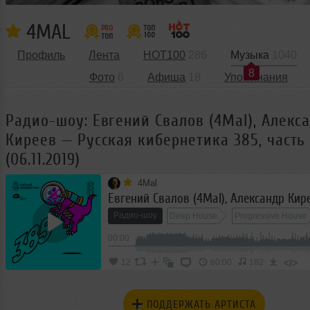
4MAL
Профиль
Лента
HOT100
286
Музыка
1040
8
Фото
6
Афиша
18
Упоминания
Радио-шоу: Евгений Свалов (4Mal), Алекс
Киреев — Русская кибернетика 385, часть 
(06.11.2019)
4Mal
Радио-шоу
Deep House
Progressive House
00:00
Tech House
</>
12
60:00
182
ПОДДЕРЖАТЬ АРТИСТА