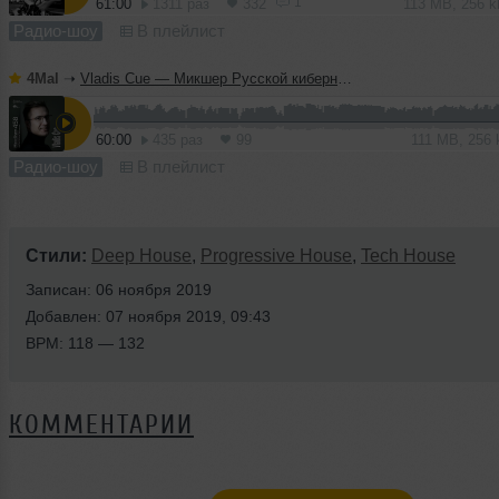
1
61:00
1311 раз
332
113 MB, 256 
Радио-шоу
В плейлист
4Mal
➝
Vladis Cue — Микшер Русской кибернетики 458 с Евгением Сваловым (4Mal) и Александром Киреевым (08.07.2026)
60:00
435 раз
99
111 MB, 256
Радио-шоу
В плейлист
Стили:
Deep House
,
Progressive House
,
Tech House
Записан: 06 ноября 2019
Добавлен: 07 ноября 2019, 09:43
BPM: 118 — 132
КОММЕНТАРИИ