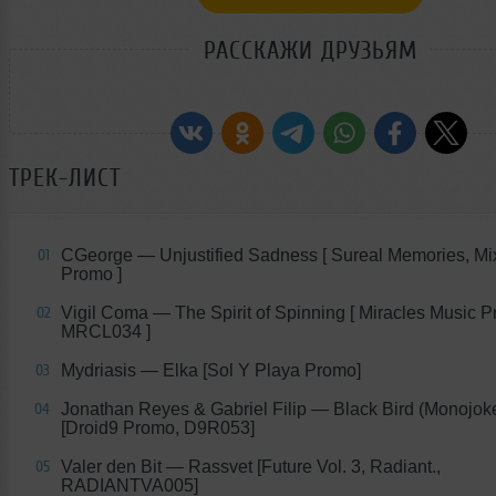
РАССКАЖИ ДРУЗЬЯМ
ТРЕК-ЛИСТ
CGeorge — Unjustified Sadness [ Sureal Memories, Mi
01
Promo ]
Vigil Coma — The Spirit of Spinning [ Miracles Music 
02
MRCL034 ]
Mydriasis — Elka [Sol Y Playa Promo]
03
Jonathan Reyes & Gabriel Filip — Black Bird (Monojok
04
[Droid9 Promo, D9R053]
Valer den Bit — Rassvet [Future Vol. 3, Radiant.,
05
RADIANTVA005]