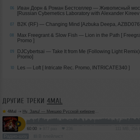
Иван Дорн & Роман Бестселлер — Живописный мос
06
[Russian Cybernetics Laboratory with Alexander Kireev 
B2K (RF) — Changing Mind [Azbuka Deepa, AZBD076
07
Max Freegrant & Slow Fish — Lion in the Path [ Freegr
08
Promo ]
DJCybertsai — Take It from Me (Following Light Remix)
09
Promo]
Les — Loft [ Intricate Rec. Promo, INTRICATE340 ]
10
ДРУГИЕ ТРЕКИ
4MAL
4Mal
➝
Ну, Заяц! — Микшер Русской кибернетики 460 с Евгением Сваловым (4Mal) и Александром Киреевым (22.07.2026)
60:00
977 раз
236
111 MB, 256
Радио-шоу
В плейлист